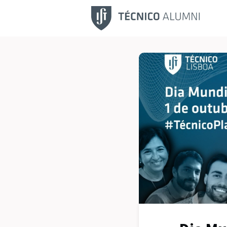
Fu
No