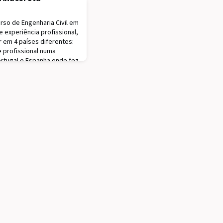
rso de Engenharia Civil em
 experiência profissional,
r em 4 países diferentes:
e profissional numa
rtugal e Espanha onde fez
es consultoras, e em
3 anos, estando