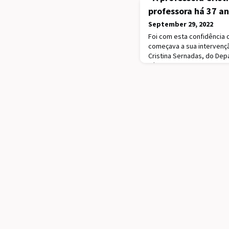
professora há 37 a
September 29, 2022
Foi com esta confidência 
começava a sua intervençã
Cristina Sernadas, do De
Técnico. Na sua intervençã
Colaço partilharia ainda c
Abreu Faro duas coisas q
Cristina. A “gestão de fil
Presidente do Técnic