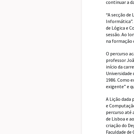
continuar a da
“A secção de
Informática”.
de Lógica e C
sessão. Ao lo
na formação d
O percurso ac
professor Jo
início da car
Universidade 
1986. Como ex
exigente” e q
A Lição dada 
e Computação.
percurso até 
de Lisboa e a
criação do D
Faculdade de 