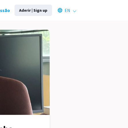
Select an available language
essão
EN
Aderir | Sign up