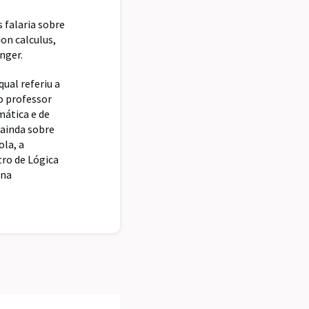
s falaria sobre
ion calculus,
nger.
ual referiu a
o professor
mática e de
 ainda sobre
ola, a
tro de Lógica
 na