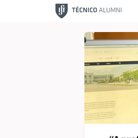
Fu
No