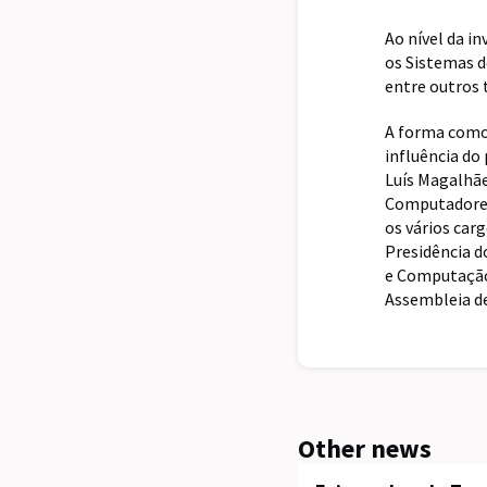
Ao nível da in
os Sistemas de
entre outros t
A forma como 
influência do
Luís Magalhãe
Computadores,
os vários car
Presidência d
e Computação,
Assembleia d
Other news