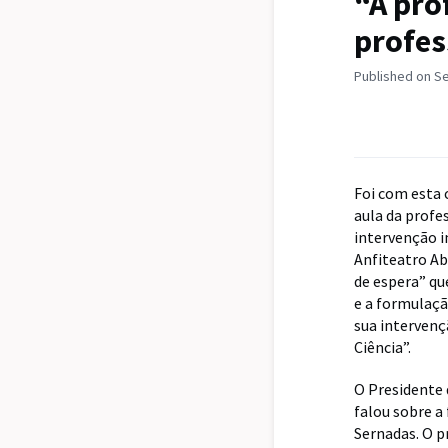
“A pro
profes
Published on S
Foi com esta 
aula da profe
intervenção i
Anfiteatro Ab
de espera” qu
e a formulaçã
sua intervenç
Ciência”.
O Presidente
falou sobre a
Sernadas. O p