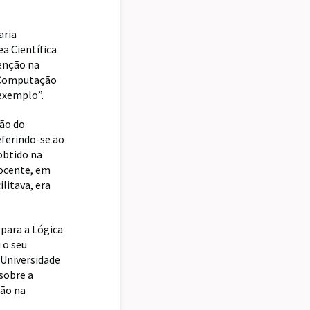
aria
a Científica
enção na
e Computação
 exemplo”.
ção do
ferindo-se ao
obtido na
docente, em
litava, era
 para a Lógica
 o seu
 Universidade
sobre a
ção na