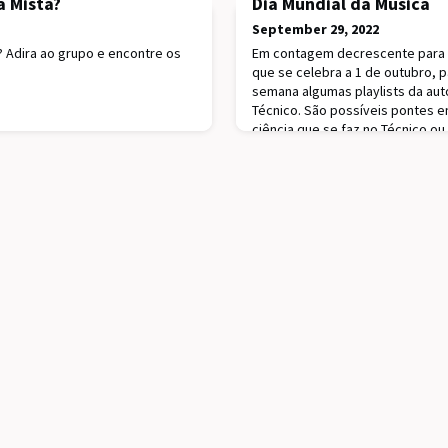
 Mista?
Dia Mundial da Música
September 29, 2022
 Adira ao grupo e encontre os
Em contagem decrescente para o
que se celebra a 1 de outubro, 
semana algumas playlists da aut
Técnico. São possíveis pontes en
ciência que se faz no Técnico ou
de inspiração para o trabalho de
humano dos investigadores do T
paixão comum: a