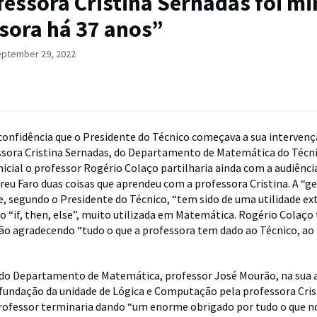
fessora Cristina Sernadas foi m
sora há 37 anos”
eptember 29, 2022
confidência que o Presidente do Técnico começava a sua intervenç
ssora Cristina Sernadas, do Departamento de Matemática do Técni
nicial o professor Rogério Colaço partilharia ainda com a audiênci
reu Faro duas coisas que aprendeu com a professora Cristina. A “ge
e, segundo o Presidente do Técnico, “tem sido de uma utilidade ex
o “if, then, else”, muito utilizada em Matemática. Rogério Colaço
ão agradecendo “tudo o que a professora tem dado ao Técnico, ao 
 do Departamento de Matemática, professor José Mourão, na sua 
 fundação da unidade de Lógica e Computação pela professora Cris
rofessor terminaria dando “um enorme obrigado por tudo o que no