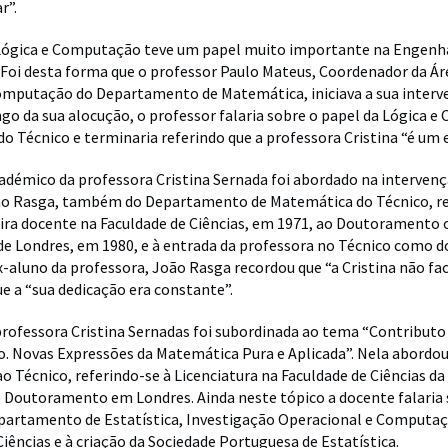
r”.
 Lógica e Computação teve um papel muito importante na Engenh
 Foi desta forma que o professor Paulo Mateus, Coordenador da Áre
omputação do Departamento de Matemática, iniciava a sua interv
ngo da sua alocução, o professor falaria sobre o papel da Lógica 
o Técnico e terminaria referindo que a professora Cristina “é um
adémico da professora Cristina Sernada foi abordado na interven
ão Rasga, também do Departamento de Matemática do Técnico, re
reira docente na Faculdade de Ciências, em 1971, ao Doutoramento 
de Londres, em 1980, e à entrada da professora no Técnico como 
-aluno da professora, João Rasga recordou que “a Cristina não faci
ue a “sua dedicação era constante”.
professora Cristina Sernadas foi subordinada ao tema “Contributo
 Novas Expressões da Matemática Pura e Aplicada”. Nela abordou
ao Técnico, referindo-se à Licenciatura na Faculdade de Ciências da
o Doutoramento em Londres. Ainda neste tópico a docente falaria 
epartamento de Estatística, Investigação Operacional e Computa
Ciências e à criação da Sociedade Portuguesa de Estatística.