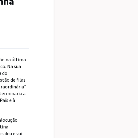
inha
ão na última
co. Na sua
a do
stão de filas
traordinária”
 terminaria a
País e à
alocução
tina
s deu e vai