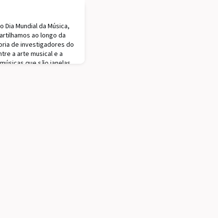
 Dia Mundial da Música,
partilhamos ao longo da
oria de investigadores do
tre a arte musical e a
 músicas que são janelas
 investigação. O lado
écnico, através de uma