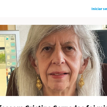
ndo Solidário
Grupos
Eventos
Iniciar s
tícias
Carreira