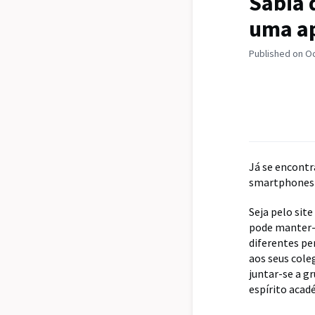
Sabia 
uma ap
Published on O
Já se encontr
smartphones 
Seja pelo site
pode manter-s
diferentes pe
aos seus cole
juntar-se a g
espírito acad