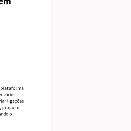
tem
a plataforma
r vários e
riar ligações
, propor e
dando o