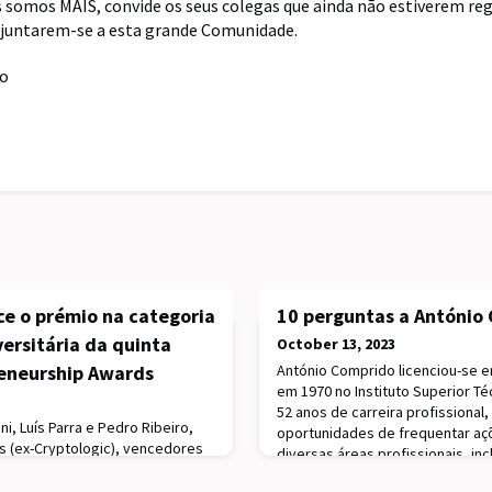
 somos MAIS, convide os seus colegas que ainda não estiverem re
 juntarem-se a esta grande Comunidade.
co
ce o prémio na categoria
10 perguntas a António
ersitária da quinta
October 13, 2023
eneurship Awards
António Comprido licenciou-se 
em 1970 no Instituto Superior Té
52 anos de carreira profissional,
, Luís Parra e Pedro Ribeiro,
oportunidades de frequentar a
s (ex-Cryptologic), vencedores
diversas áreas profissionais, in
niversitária da quinta edição
Universidades de Cambridge e St
ards.#weareTécnico