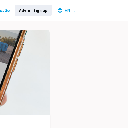
Select an available language
essão
EN
Aderir | Sign up