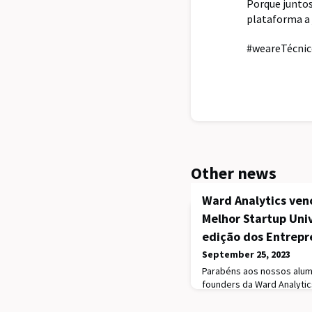
Porque juntos
plataforma a
#weareTécni
Other news
Ward Analytics ven
Melhor Startup Univ
edição dos Entrepr
September 25, 2023
Parabéns aos nossos alumni
founders da Ward Analytic
do prémio Melhor Startup U
dos Entrepreneurship Aw