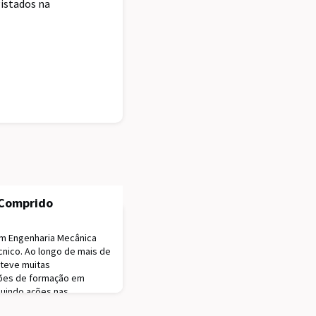
gistados na
 Comprido
em Engenharia Mecânica
cnico. Ao longo de mais de
 teve muitas
ções de formação em
cluindo ações nas
anford. Iniciou a sua