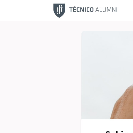
Fu
No