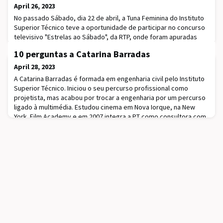
April 26, 2023
No passado Sábado, dia 22 de abril, a Tuna Feminina do Instituto
Superior Técnico teve a oportunidade de participar no concurso
televisivo "Estrelas ao Sábado", da RTP, onde foram apuradas
para a semifinal.Este é um programa de talentos da música
10 perguntas a Catarina Barradas
popular portuguesa, conduzido pela apresentadora Isabel Silva e
que contou com a presença do júri António Sala, Mónica Sintra,
April 28, 2023
Carlos Coincas e Henrique
A Catarina Barradas é formada em engenharia civil pelo Instituto
Superior Técnico. Iniciou o seu percurso profissional como
projetista, mas acabou por trocar a engenharia por um percurso
ligado à multimédia. Estudou cinema em Nova Iorque, na New
York Film Academy e em 2007 integra a PT como consultora com
foco na produção audiovisual. Ao longo do percurso, continuou a
apostar na formação, tendo f