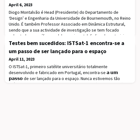
April 6, 2023
Diogo Montalvão é Head (Presidente) do Departamento de
‘Design’ e Engenharia da Universidade de Bournemouth, no Reino
Unido. É também Professor Associado em Dinâmica Estrutural,
sendo que a sua actividade de investigação se tem focado
sobretudo em análise modal experimental, fadiga de materiais
não-lineares, e testes de fadiga acelerada por ultrasons. Lidera
Testes bem sucedidos: ISTSat-1 encontra-se a
um laboratório de investigação que foi
um passo de ser lançado para o espaço
April 11, 2023
O ISTSat-1, primeiro satélite universitário totalmente
desenvolvido e fabricado em Portugal, encontra-se 𝗮 𝘂𝗺
𝗽𝗮𝘀𝘀𝗼 de ser lançado para o espaço. Nunca estivemos tão
próximos da meta!Vindo de uma longa jornada (leia mais aqui), o
satélite retorna das instalações da ESA (Agência Espacial
Europeia) 𝘃𝗶𝘁𝗼𝗿𝗶𝗼𝘀𝗼, pois ultrapassou os últimos testes. Os
ensaios térmicos foram realizados p