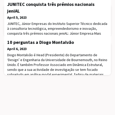
JUNITEC conquista três prémios nacionais
jeniAL
April 5, 2023
JUNITEC, Júnior Empresas do Instituto Superior Técnico dedicada
à consultoria tecnológica, empreendedorismo e inovação,
conquista três prémios nacionais jeniAL: Júnior Empresa Mais
Socialmente Responsável, Júnior Empresa Mais Inovadora e
10 perguntas a Diogo Montalvão
Júnior Empresa do Ano.O evento ocorreu nos passados dias 31
de março, 1 e 2 de abril na Faculdade de Economia da
April 6, 2023
Universidade do Porto, organizada pela Junior Ent
Diogo Montalvão é Head (Presidente) do Departamento de
‘Design’ e Engenharia da Universidade de Bournemouth, no Reino
Unido. É também Professor Associado em Dinâmica Estrutural,
sendo que a sua actividade de investigação se tem focado
sobretudo em análise modal experimental, fadiga de materiais
não-lineares, e testes de fadiga acelerada por ultrasons. Lidera
um laboratório de investigação que foi