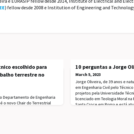
ira é EURASIP fellow desde 2014, Institute of Electrical and Elect
EE
) fellow desde 2008 e Institution of Engineering and Technology
nico escolhido para
10 perguntas a Jorge Ol
abalho terrestre no
March 5, 2023
Jorge Oliveira, de 39 anos e natu
em Engenharia Civil pelo Técnic
projetos pela Universidade Técni
do Departamento de Engenharia
licenciado em Teologia Moral na P
é o novo Chair do Terrestrial
Santa Croce em Roma e está atua
nternational Arctic Science
doutoramento em Teologia Moral
o decorreu a 19 de fevereiro, na
do Empreendedorismo na Escola
, Áustria.Ao também
na Doutrina S
 Química Estrutural (CQE) cabe,
 as prioridades de investigação