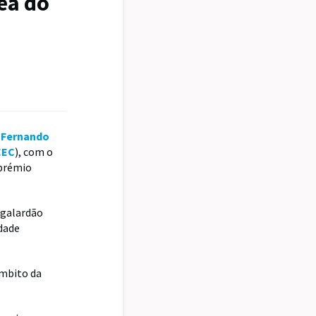
ea do
r
Fernando
EEC
), com o
 prémio
e galardão
idade
âmbito da