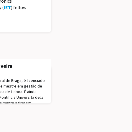
ronics
 (
IET
) fellow
iveira
ral de Braga, é licenciado
o e mestre em gestão de
ca de Lisboa. É ainda
ontificia Università della
lmente a tirar um
 sobre a avaliação moral
 Austríaca de Economia e