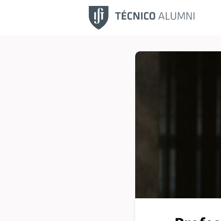
Fu
No