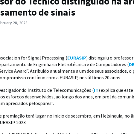
sor do Técnico distinguido na ár
samento de sinais
bruary 28, 2023
sociation for Signal Processing (
EURASIP
) distinguiu o professo
Departamento de Engenharia Eletrotécnica e de Computadores (
D
Service Award”. Atribuído anualmente a um dos seus associados, o
compromisso contínuo com a EURASIP, nos últimos 20 anos.
estigador do Instituto de Telecomunicações (
IT
) explica que est
e os esforços desenvolvidos, ao longo dos anos, em prol da comun
ram apreciados pelospares”.
e premiação terá lugar no início de setembro, em Helsínquia, no 
EURASIP 2023.