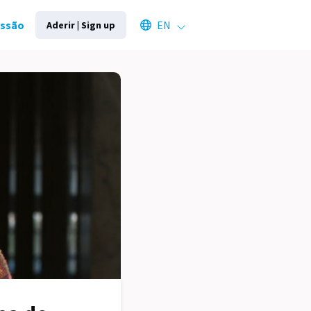
Select an available language
essão
EN
Aderir | Sign up