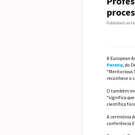
Profes
proces
Published on Fe
A European As
Pereira
, do 
“Meritorious 
reconhece o 
O também inv
“significa qu
científica fo
A cerimónia d
conferência 