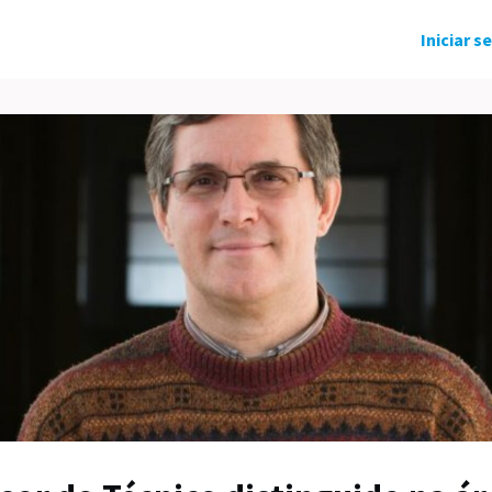
ndo Solidário
Grupos
Eventos
Iniciar s
tícias
Carreira