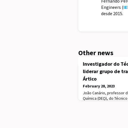
Fernando Pere
Engineers (
IE
desde 2015.
Other news
Investigador do Téc
liderar grupo de tr
Ártico
February 28, 2023
João Canário, professor 
Química (DEQ), do Técnico 
Working Group (TWG), do I
Committee (IASC). A eleiçã
reunião do IASC, em Viena
investigador do Centro de
agora, definir e coordenar