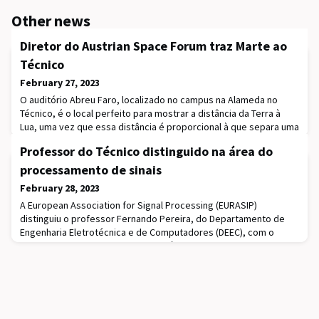
Other news
Diretor do Austrian Space Forum traz Marte ao
Técnico
February 27, 2023
O auditório Abreu Faro, localizado no campus na Alameda no
Técnico, é o local perfeito para mostrar a distância da Terra à
Lua, uma vez que essa distância é proporcional à que separa uma
ponta e outra do palco. Esta foi uma das primeiras ideias que o
Professor do Técnico distinguido na área do
convidado, Dr. Gernot Grömer, diretor do Austrian Space Forum
(OeWF) e professor e investigador no ramo da exploração e
processamento de sinais
astrobiologia de Marte, parti
February 28, 2023
A European Association for Signal Processing (EURASIP)
distinguiu o professor Fernando Pereira, do Departamento de
Engenharia Eletrotécnica e de Computadores (DEEC), com o
“Meritorious Service Award”. Atribuído anualmente a um dos seus
associados, o prémio reconhece o compromisso contínuo com a
EURASIP, nos últimos 20 anos.O também investigador do Instituto
de Telecomunicações (IT) explica que est