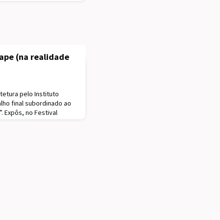
ape (na realidade
tetura pelo Instituto
alho final subordinado ao
. Expôs, no Festival
 trabalho “Roman theatres
”.Em 2007, inicia a sua
ntório Architecture,
s de retail, turismo,