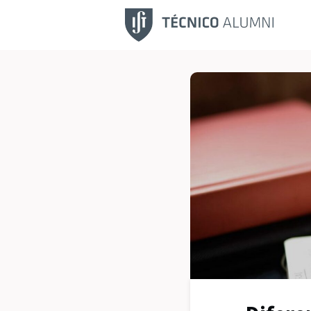
Fu
No