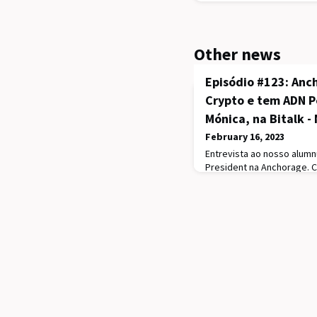
Other news
Episódio #123: Anc
Crypto e tem ADN P
Mónica, na Bitalk -
February 16, 2023
Entrevista ao nosso alum
President na Anchorage. 
criptomoedas do mundo, 
objetivo de fornecer serv
regulamentados para o e
recentemente, em 2021, fo
milhões de dólares.Oiça a