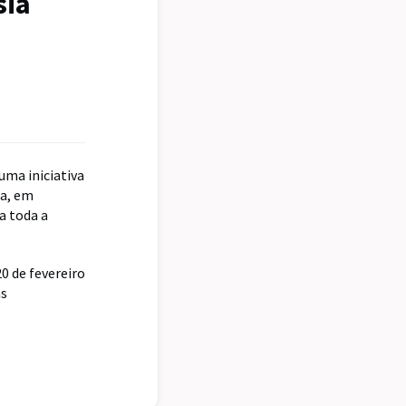
sia
uma iniciativa
za, em
a toda a
20 de fevereiro
as