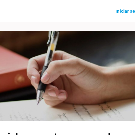
ndo Solidário
Grupos
Eventos
Iniciar s
tícias
Carreira