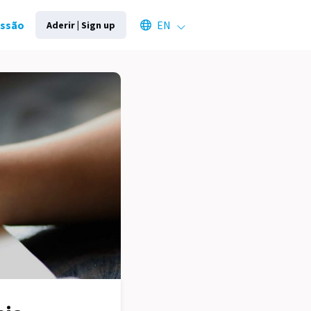
Select an available language
essão
EN
Aderir | Sign up