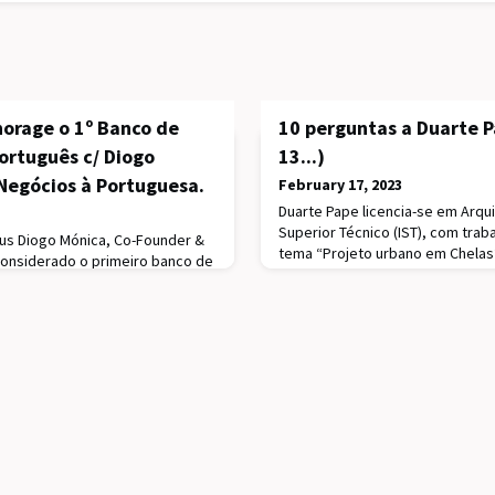
horage o 1º Banco de
10 perguntas a Duarte P
ortuguês c/ Diogo
13...)
 Negócios à Portuguesa.
February 17, 2023
Duarte Pape licencia-se em Arqui
Superior Técnico (IST), com trab
nus Diogo Mónica, Co-Founder &
tema “Projeto urbano em Chelas”
Considerado o primeiro banco de
Beyond Media, Florença, 2006, o
foi fundado em 2017 com o
according to the rules of Vitruvio
iços financeiros seguros e
colaboração com o atelier Promo
cossistema de criptomoedas e
desenvolvendo projetos nas área
i avaliado em mais de 3 mil
habitação e laze
 entrevista completa aqui.