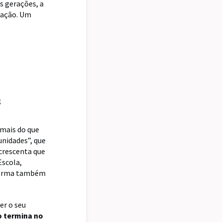
s gerações, a
ração. Um
;
 mais do que
nidades”, que
Acrescenta que
Escola,
aforma também
er o seu
o termina no