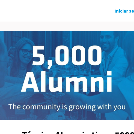
ndo Solidário
Grupos
Eventos
Iniciar s
tícias
Carreira