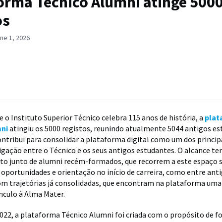
orma Técnico Alumni atinge 500
os
ne 1, 2026
 o Instituto Superior Técnico celebra 115 anos de história, a
plat
mni
atingiu os 5000 registos, reunindo atualmente 5044 antigos es
ntribui para consolidar a plataforma digital como um dos princip
ligação entre o Técnico e os seus antigos estudantes. O alcance t
nto junto de alumni recém-formados, que recorrem a este espaço
 oportunidades e orientação no início de carreira, como entre ant
om trajetórias já consolidadas, que encontram na plataforma um
ínculo à Alma Mater.
22, a plataforma Técnico Alumni foi criada com o propósito de fo