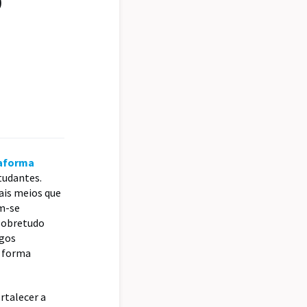
0
aforma
tudantes.
ais meios que
em-se
 sobretudo
igos
a forma
rtalecer a