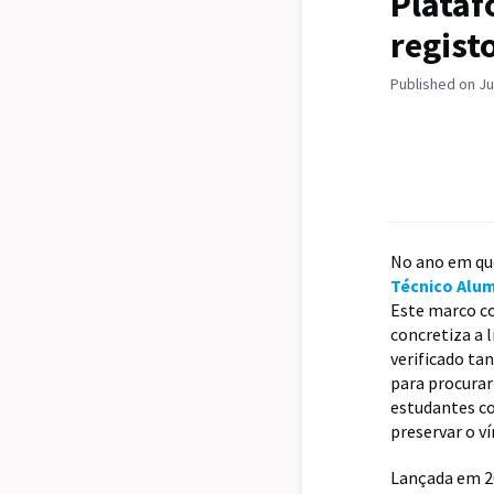
Plataf
regist
Published on Ju
No ano em que
Técnico Alu
Este marco co
concretiza a 
verificado ta
para procurar
estudantes c
preservar o v
Lançada em 20