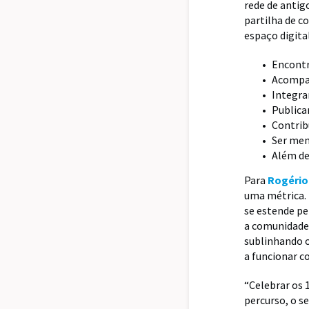
rede de antig
partilha de c
espaço digita
Encontr
Acompa
Integra
Publica
Contrib
Ser men
Além de
Para
Rogério
uma métrica. 
se estende pe
a comunidade 
sublinhando o
a funcionar c
“Celebrar os 
percurso, o s