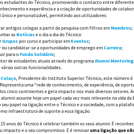
os estudantes do Técnico, promovendo o contacto entre diferente
onhecimento e experiência e a criação de oportunidades de colabo
l único e personalizável, permitindo aos utilizadores:
ar antigos colegas a partir da pesquisa com filtros em
Membros
;
nhar as
Notícias
e o dia a dia do Técnico
r
Grupos
por curso e participar em
Eventos
;
r ou candidatar-se a oportunidades de emprego em
Carreira
;
uir para o
Fundo Solidário
;
tor de estudantes atuais através do programa
Alumni Mentoring
 várias outras funcionalidades.
 Colaço
, Presidente do Instituto Superior Técnico, este número é
Representa uma “rede de conhecimento, de experiência, de oportu
los cinco continentes e gera impacto nos mais diversos setores. 
alumni assume hoje um papel cada vez mais relevante na vida da 
 seu papel na ligação entre o Técnico e a sociedade, com a plat
omo infraestrutura de suporte a essa ligação.
115 anos do Técnico é celebrar também os seus alumni. É reconhec
eu impacto e o seu compromisso. E é renovar
uma ligação que nã