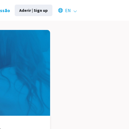
Select an available language
essão
EN
Aderir | Sign up