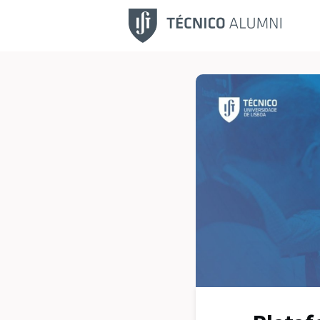
Fu
No