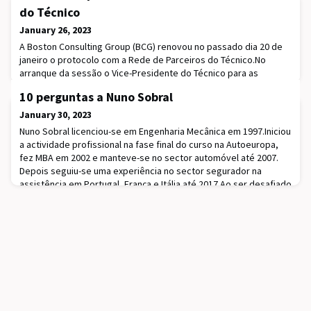
do Técnico
January 26, 2023
A Boston Consulting Group (BCG) renovou no passado dia 20 de
janeiro o protocolo com a Rede de Parceiros do Técnico.No
arranque da sessão o Vice-Presidente do Técnico para as
Relações Empresariais e Operações, professor Pedro Amaral,
10 perguntas a Nuno Sobral
fez questão de referir que “a BCG foi das primeiras empresas a
integrar a Rede de Parceiros”.O Presidente do Técnico,
January 30, 2023
professor Rogério Colaço, agradeceu à empresa to
Nuno Sobral licenciou-se em Engenharia Mecânica em 1997.Iniciou
a actividade profissional na fase final do curso na Autoeuropa,
fez MBA em 2002 e manteve-se no sector automóvel até 2007.
Depois seguiu-se uma experiência no sector segurador na
assistência em Portugal, França e Itália até 2017.Ao ser desafiado
para nova experiência profissional em 2017, decidiu que era
altura de continuar a empreend