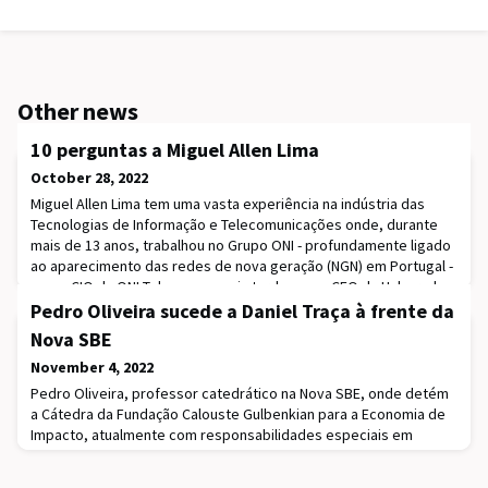
Other news
10 perguntas a Miguel Allen Lima
October 28, 2022
Miguel Allen Lima tem uma vasta experiência na indústria das
Tecnologias de Informação e Telecomunicações onde, durante
mais de 13 anos, trabalhou no Grupo ONI - profundamente ligado
ao aparecimento das redes de nova geração (NGN) em Portugal -
como CIO da ONI Telecom, e mais tarde como CEO da Hubgrade,
uma integradora de telecomunicações e da Knewon, uma
Pedro Oliveira sucede a Daniel Traça à frente da
empresa de serviços na Cloud.Em 2014 é nom
Nova SBE
November 4, 2022
Pedro Oliveira, professor catedrático na Nova SBE, onde detém
a Cátedra da Fundação Calouste Gulbenkian para a Economia de
Impacto, atualmente com responsabilidades especiais em
gestão de inovação na Copenhagen Business School, na
Dinamarca, onde reside e trabalha, foi eleito diretor da Nova