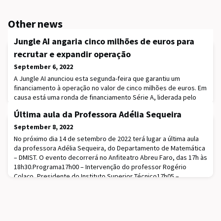
Other news
Jungle AI angaria cinco milhões de euros para
recrutar e expandir operação
September 6, 2022
A Jungle AI anunciou esta segunda-feira que garantiu um
financiamento à operação no valor de cinco milhões de euros. Em
causa está uma ronda de financiamento Série A, liderada pelo
fundo Shift Invest. A Rocks International Group, EDP Ventures,
Última aula da Professora Adélia Sequeira
Gorilla Growth Capital e Future Energy Ventures também
investiram na startup focada no desenvolvimento de inteligência
September 8, 2022
artificial na área das energias renov
No próximo dia 14 de setembro de 2022 terá lugar a última aula
da professora Adélia Sequeira, do Departamento de Matemática
– DMIST. O evento decorrerá no Anfiteatro Abreu Faro, das 17h às
18h30.Programa17h00 – Intervenção do professor Rogério
Colaço, Presidente do Instituto Superior Técnico17h05 –
Intervenção do professor José Mourão, Presidente do
Departamento de Matemática17h10 – Intervenção do