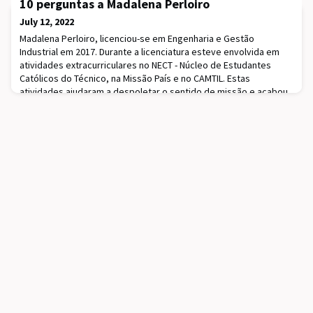
10 perguntas a Madalena Perloiro
inscritas em mestrados e doutoramentos do Técnico que
procurem prosseguir estudos e desenvolver atividades de
July 12, 2022
investigação.Feedzai | Women in Science | MSc (Me
Madalena Perloiro, licenciou-se em Engenharia e Gestão
Industrial em 2017. Durante a licenciatura esteve envolvida em
atividades extracurriculares no NECT - Núcleo de Estudantes
Católicos do Técnico, na Missão País e no CAMTIL. Estas
atividades ajudaram a despoletar o sentido de missão e acabou
por parar um ano entre a licenciatura e o mestrado e esteve a
viver em São Tomé e Príncipe como voluntár