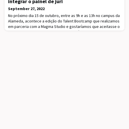
integrar o painel de júri
September 27, 2022
No próximo dia 15 de outubro, entre as 9h e as 13h no campus da
Alameda, acontece a edição do Talent Bootcamp que realizamos
em parceria com a Magma Studio e gostaríamos que aceitasse o
nosso convite para integrar o painel de júri, com o objetivo de
dar feedback e partilhar conselhos de carreira com 120 alunos
do Técnico de elevado potencial.Esta edição é muito importante
para nós pois marca o reg