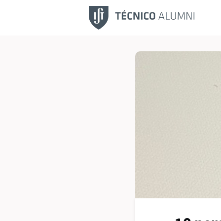
Fu
No