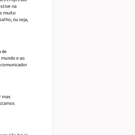
stive na
os muito
alho, ou seja,
a de
o mundo e ao
e comunicador
r mas
estamos