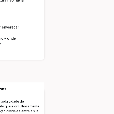
tura não havia
or enveredar
io – onde
al.
sos
 linda cidade de
pelo que é orgulhosamente
ção divide-se entre a sua