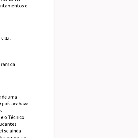
pontamentos e
a vida…
 eram da
e de uma
O país acabava
s
 e o Técnico
tudantes.
ei se ainda
ndes empresas