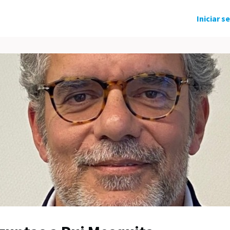
ndo Solidário
Grupos
Eventos
Iniciar s
tícias
Carreira