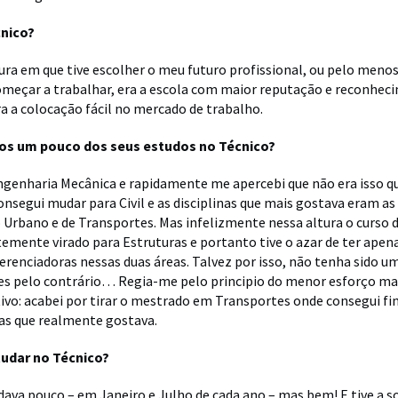
cnico?
ura em que tive escolher o meu futuro profissional, ou pelo menos
omeçar a trabalhar, era a escola com maior reputação e reconhec
ra a colocação fácil no mercado de trabalho.
os um pouco dos seus estudos no Técnico?
ngenharia Mecânica e rapidamente me apercebi que não era isso qu
nsegui mudar para Civil e as disciplinas que mais gostava eram as
rbano e de Transportes. Mas infelizmente nessa altura o curso de
mente virado para Estruturas e portanto tive o azar de ter apena
iferenciadoras nessas duas áreas. Talvez por isso, não tenha sido 
es pelo contrário… Regia-me pelo principio do menor esforço mas
tivo: acabei por tirar o mestrado em Transportes onde consegui f
as que realmente gostava.
udar no Técnico?
udava pouco – em Janeiro e Julho de cada ano – mas bem! E tive a s