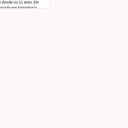
eu desde os 11 anos. Em
egrado em Engenharia
iciou o seu percurso
e Desenvolvimento de