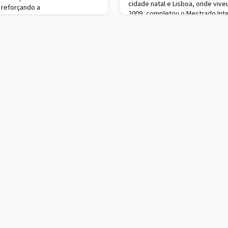
cidade natal e Lisboa, onde viv
 reforçando a
2009, completou o Mestrado Int
vento que reforça a
Mecânica e nesse mesmo ano, in
de Alumni. Depois de Munique,
profissional como Engenheiro d
o , a escolha de Madrid foi
Produto. Em 2011, abraçou a á
cente número de alumni do
dade. O encontro reuniu cerc