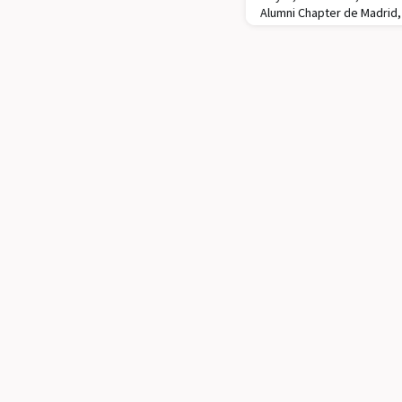
Alumni Chapter de Madrid,
internacionalização, um e
internacionalização da Re
Nova Iorque e São Francisc
estratégica, dado o cres
Técnico que residem na ci