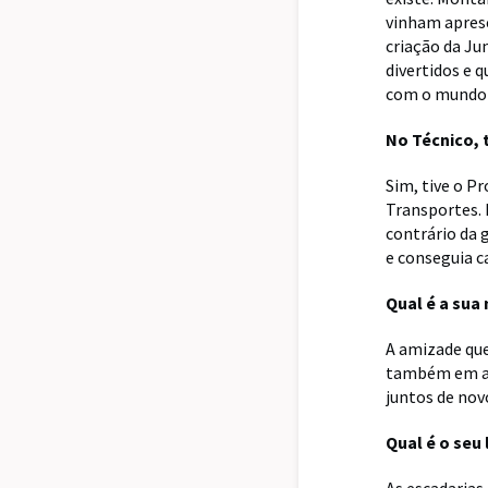
vinham aprese
criação da Ju
divertidos e 
com o mundo 
No Técnico, 
Sim, tive o P
Transportes.
contrário da 
e conseguia c
Qual é a sua
A amizade que
também em al
juntos de nov
Qual é o seu