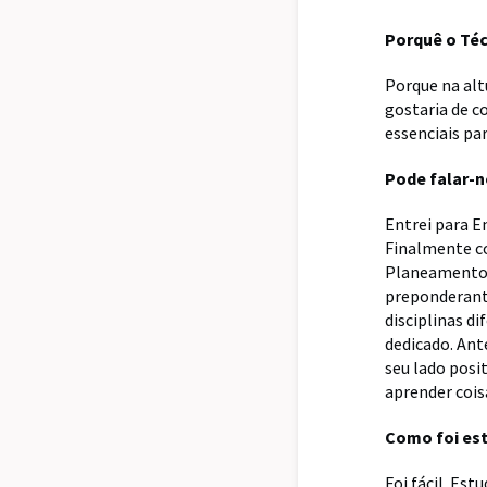
Porquê o Té
Porque na alt
gostaria de c
essenciais pa
Pode falar-n
Entrei para E
Finalmente co
Planeamento U
preponderante
disciplinas d
dedicado. Ant
seu lado posi
aprender cois
Como foi est
Foi fácil. Est