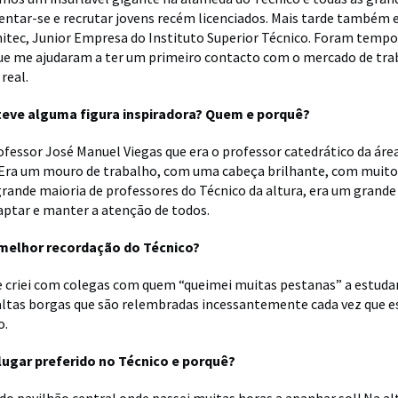
ntar-se e recrutar jovens recém licenciados. Mais tarde também e
nitec, Junior Empresa do Instituto Superior Técnico. Foram temp
que me ajudaram a ter um primeiro contacto com o mercado de trab
real.
teve alguma figura inspiradora? Quem e porquê?
rofessor José Manuel Viegas que era o professor catedrático da áre
 Era um mouro de trabalho, com uma cabeça brilhante, com muit
grande maioria de professores do Técnico da altura, era um grand
aptar e manter a atenção de todos.
 melhor recordação do Técnico?
 criei com colegas com quem “queimei muitas pestanas” a estuda
tas borgas que são relembradas incessantemente cada vez que 
o.
 lugar preferido no Técnico e porquê?