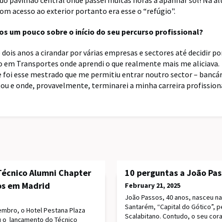
 do pavilhão central onde passei muitas horas a apanhar sol! Na al
m acesso ao exterior portanto era esse o “refúgio".
os um pouco sobre o início do seu percurso profissional?
 dois anos a cirandar por várias empresas e sectores até decidir p
 em Transportes onde aprendi o que realmente mais me aliciava.
foi esse mestrado que me permitiu entrar noutro sector – bancár
tou e onde, provavelmente, terminarei a minha carreira profission
écnico Alumni Chapter
10 perguntas a João Pas
os em Madrid
February 21, 2025
João Passos, 40 anos, nasceu na
Santarém, “Capital do Gótico”, 
embro, o Hotel Pestana Plaza
Scalabitano. Contudo, o seu cora
u o lançamento do Técnico