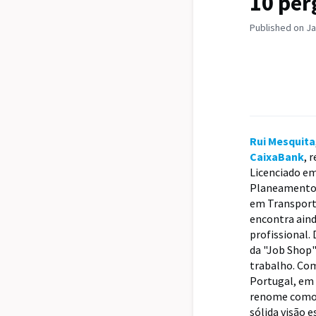
10 per
Published on Ja
Rui Mesquita
CaixaBank
, 
Licenciado em
Planeamento 
em Transporte
encontra aind
profissional.
da "Job Shop
trabalho. Co
Portugal, em 
renome como o
sólida visão e