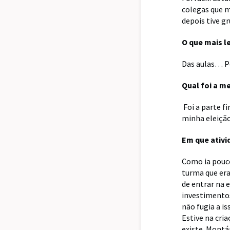
colegas que 
depois tive g
O que mais l
Das aulas… Po
Qual foi a m
Foi a parte f
minha eleição
Em que ativi
Como ia pouco
turma que era
de entrar na
investimentos
não fugia a i
Estive na cria
existe. Montá