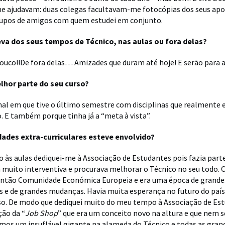
me ajudavam: duas colegas facultavam-me fotocópias dos seus a
rupos de amigos com quem estudei em conjunto.
eva dos seus tempos de Técnico, nas aulas ou fora delas?
uco!!De fora delas… Amizades que duram até hoje! E serão para 
elhor parte do seu curso?
inal em que tive o último semestre com disciplinas que realmente
. E também porque tinha já a “meta à vista”.
dades extra-curriculares esteve envolvido?
 às aulas dediquei-me à Associação de Estudantes pois fazia part
 muito interventiva e procurava melhorar o Técnico no seu todo. 
 então Comunidade Económica Europeia e era uma época de grande
 e de grandes mudanças. Havia muita esperança no futuro do país
sso. De modo que dediquei muito do meu tempo à Associação de Es
ção da “
Job Shop
” que era um conceito novo na altura e que nem s
mos um insuflável gigante na alameda do Técnico e todas as gra