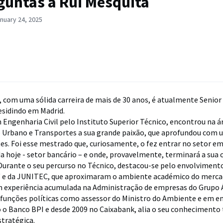
guntas a Rui Mesquita
nuary 24, 2025
, com uma sólida carreira de mais de 30 anos, é atualmente Senio
residindo em Madrid.
 Engenharia Civil pelo Instituto Superior Técnico, encontrou na á
Urbano e Transportes a sua grande paixão, que aprofundou com
s. Foi esse mestrado que, curiosamente, o fez entrar no setor em
a hoje - setor bancário – e onde, provavelmente, terminará a sua c
 Durante o seu percurso no Técnico, destacou-se pelo envolviment
" e da JUNITEC, que aproximaram o ambiente académico do merca
m experiência acumulada na Administração de empresas do Grupo 
funções políticas como assessor do Ministro do Ambiente e em e
 Banco BPI e desde 2009 no Caixabank, alia o seu conhecimento 
stratégica.