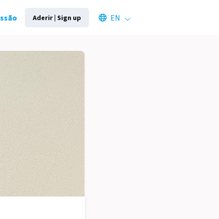
Select an available language
essão
EN
Aderir | Sign up