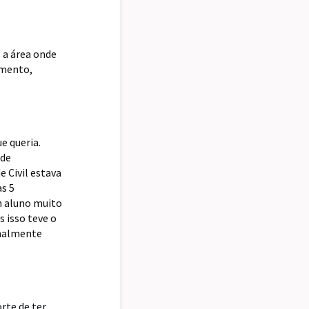
 a área onde
imento,
e queria.
 de
 Civil estava
s 5
um aluno muito
 isso teve o
inalmente
orte de ter