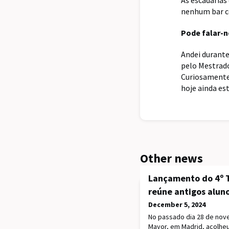
As escadarias
nenhum bar co
Pode falar-n
Andei durante
pelo Mestrado
Curiosamente 
hoje ainda es
Other news
Lançamento do 4º T
reúne antigos alun
December 5, 2024
No passado dia 28 de nov
Mayor, em Madrid, acolhe