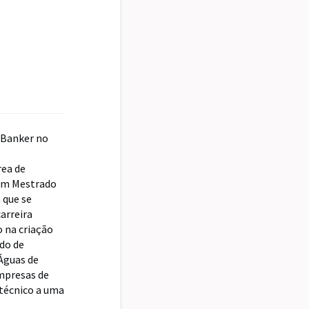
r Banker no
rea de
 um Mestrado
 que se
arreira
o na criação
do de
Águas de
mpresas de
técnico a uma