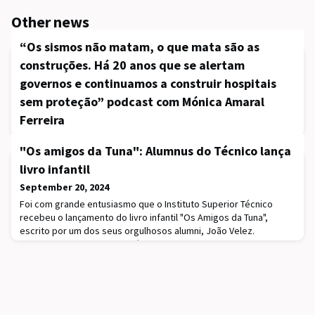
Other news
“Os sismos não matam, o que mata são as
construções. Há 20 anos que se alertam
governos e continuamos a construir hospitais
sem proteção” podcast com Mónica Amaral
Ferreira
August 27, 2024
"Os amigos da Tuna": Alumnus do Técnico lança
A denúncia é de Mónica Amaral Ferreira, ao falar sobre a falta de
livro infantil
resposta em caso de sismos, tanto nos hospitais, como nas
escolas e creches em Portugal. A investigadora do Instituto
September 20, 2024
Superior Técnico afirma que a maioria dos quartéis de bombeiros
Foi com grande entusiasmo que o Instituto Superior Técnico
portugueses poderá nem sequer abrir as portas depois de um
recebeu o lançamento do livro infantil "Os Amigos da Tuna",
sismo. Em 20 anos, a comunidade científica alertou vários
escrito por um dos seus orgulhosos alumni, João Velez.
governos, mas nem sequer o isolamen
Inspirado pelas suas experiências enquanto membro da TUIST
(Tuna Universitária do Instituto Superior Técnico), o autor decidiu
dar vida a uma história repleta de música, amizade e algumas
lições valiosas para os mais pequenos.