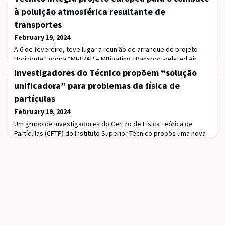
à poluição atmosférica resultante de
transportes
February 19, 2024
A 6 de fevereiro, teve lugar a reunião de arranque do projeto
Horizonte Europa “MI-TRAP – MItigating TRansport-related Air
Pollution in Europe” no National Centre of Scientific
Investigadores do Técnico propõem “solução
Research Demokritos, em Atenas. Com o objetivo de abordar as
unificadora” para problemas da física de
questões da poluição sonora e do ar em ambientes urbanos,
este projeto conta com a participação de vários investigadores
partículas
do Instituto Superior Técnico, que irá co
February 19, 2024
Um grupo de investigadores do Centro de Física Teórica de
Partículas (CFTP) do Instituto Superior Técnico propôs uma nova
solução para alguns dos problemas pendentes na física de
partículas e astropartículas. O estudo foi liderado pelos alunos
de doutoramento do CFTP Aditya Batra e Henrique Câmara, em
colaboração com o seu orientador Filipe Joaquim e os
investigadores Rahul Srivastava (IISER, Bhop