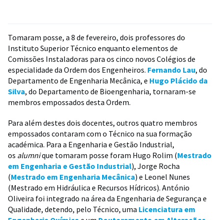
Tomaram posse, a 8 de fevereiro, dois professores do
Instituto Superior Técnico enquanto elementos de
Comissões Instaladoras para os cinco novos Colégios de
especialidade da Ordem dos Engenheiros.
Fernando Lau
, do
Departamento de Engenharia Mecânica, e
Hugo Plácido da
Silva
, do Departamento de Bioengenharia, tornaram-se
membros empossados desta Ordem.
Para além destes dois docentes, outros quatro membros
empossados contaram com o Técnico na sua formação
académica. Para a Engenharia e Gestão Industrial,
os
alumni
que tomaram posse foram Hugo Rolim (
Mestrado
em Engenharia e Gestão Industrial
), Jorge Rocha
(
Mestrado em Engenharia Mecânica
) e Leonel Nunes
(Mestrado em Hidráulica e Recursos Hídricos). António
Oliveira foi integrado na área da Engenharia de Segurança e
Qualidade, detendo, pelo Técnico, uma
Licenciatura em
Engenharia Química
e um
Doutoramento em Alterações