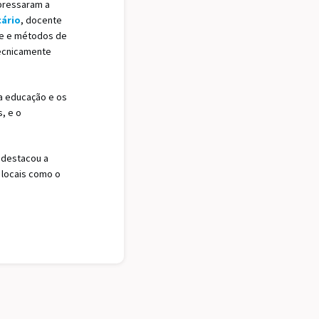
xpressaram a
cário
, docente
te e métodos de
tecnicamente
da educação e os
, e o
e destacou a
 locais como o