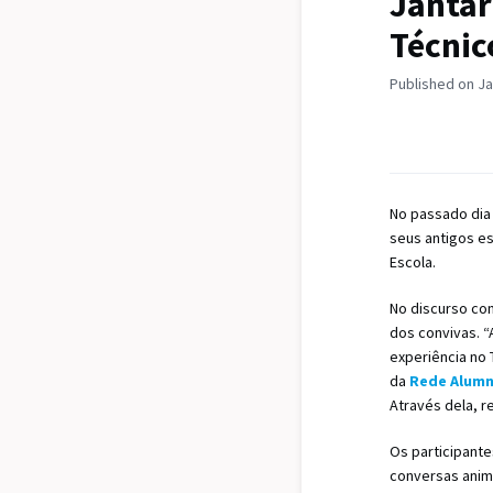
Jantar
Técnic
Published on Ja
No passado dia 
seus antigos e
Escola.
No discurso co
dos convivas. “
experiência no 
da
Rede Alumn
Através dela, r
Os participant
conversas anima