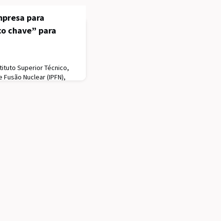
mpresa para
co chave” para
ituto Superior Técnico,
e Fusão Nuclear (IPFN),
ão com a
o esta parceria, as duas
conjunto um diagnóstico
netized Target Fusion da
gia de fusão nuclear. Este