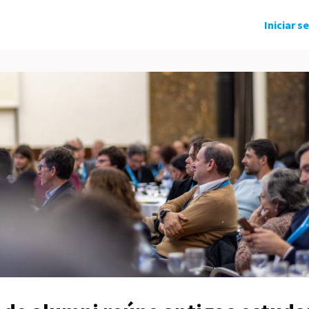
ndo Solidário
Grupos
Eventos
Iniciar s
tícias
Carreira