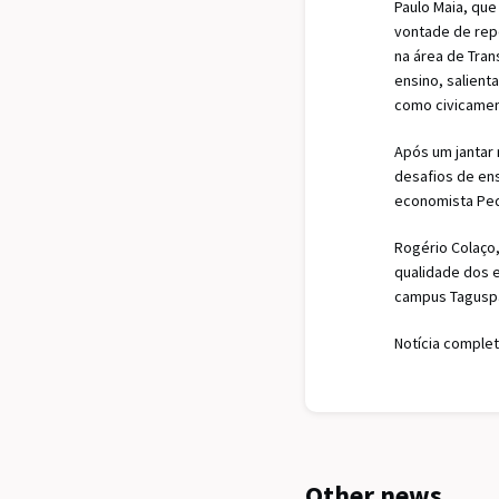
Paulo Maia, que
vontade de repe
na área de Tra
ensino, salien
como civicame
Após um jantar 
desafios de ens
economista Ped
Rogério Colaço,
qualidade dos 
campus Taguspar
Notícia complet
Other news