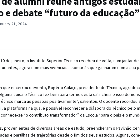
 de alumni reúne antigos estuda
o e debate “futuro da educação”
nuary 21, 2024
10 de janeiro, o Instituto Superior Técnico recebeu de volta, num jantar de
studantes, agora com mais vivências a somar às que ganharam com a sua 
m que encerrou o evento, Rogério Colaço, presidente do Técnico, agradec
Alguma coisa o Técnico fez bem para termos esta sala cheia e isso demons
Técnico marca as pessoas positivamente”, salientou. O docente recordou a
i
, a plataforma na qual é possível reconhecer a diáspora do Técnico pelo 
econhece-se “o contributo transformador” da Escola “para o país e o mund
es, provenientes de diversas áreas de estudo, preencheram o Pavilhão Cen
das e partilhas de trajetórias desde o fim dos seus estudos. Alguns, como