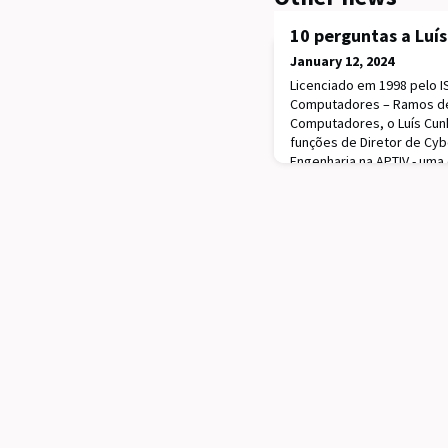
10 perguntas a Luí
January 12, 2024
Licenciado em 1998 pelo I
Computadores – Ramos de
Computadores, o Luís Cu
funções de Diretor de Cyb
Engenharia na APTIV - uma
soluções de condução au
principal foco está no d
programas de cibersegura