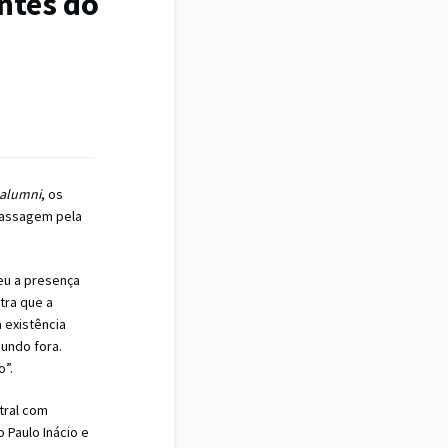
ntes do
alumni
, os
passagem pela
eu a presença
tra que a
 existência
mundo fora.
o”.
tral com
 Paulo Inácio e