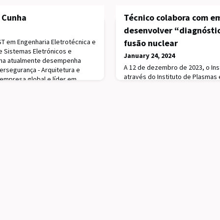
s Cunha
Técnico colabora com e
desenvolver “diagnósti
ST em Engenharia Eletrotécnica e
fusão nuclear
 Sistemas Eletrónicos e
January 24, 2024
nha atualmente desempenha
A 12 de dezembro de 2023, o Inst
ersegurança - Arquitetura e
através do Instituto de Plasmas 
 empresa global e líder em
assinou um acordo de colaboraç
tónoma para automóveis.O seu
empresa General Fusion. Segund
esenho e implementação de
entidades irão desenvolver em 
nça e estratégi
essencial para a tecnologia Mag
empresa canadiana ligada à ener
diagnóstico, a ser constru