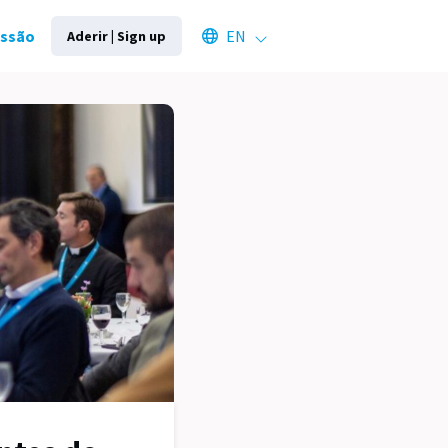
Select an available language
essão
EN
Aderir | Sign up