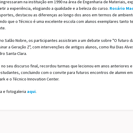
 ingressaram na instituição em 1990 na área de Engenharia de Materiais, e
tir a experiência, elogiando a qualidade e a beleza do curso.
Rosário Ma
nsportes, destacou as diferenças ao longo dos anos em termos de ambien
tando que o Técnico é uma excelente escola com alunos exemplares tanto 
nte.
no Salão Nobre, os participantes assistiram a um debate sobre "O futuro 
inar a Geração Z", com intervenções de antigos alunos, como Rui Dias Alves
ro Santa-Clara.
 no seu discurso final, recordou turmas que lecionou em anos anteriores 
estudantes, concluindo com o convite para futuros encontros de alumni em
k e o Técnico Innovation Center.
a e fotogaleria
aqui
.