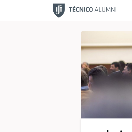
Fu
No