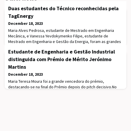
Duas estudantes do Técnico reconhecidas pela
TagEnergy
December 18, 2023
Maria Alves Pedrosa, estudante de Mestrado em Engenharia
Mecânica, e Vanessa Yevdokymenko Filipe, estudante de
Mestrado em Engenharia e Gestão da Energia, foram as grandes
vencedoras das bolsas TagEnergy Women in Energy MSc.Foi no
Estudante de Engenharia e Gestão Industrial
passado dia 27 de novembro que a TagEnergy, empresa do setor
energético com foco em energia limpa e na transição energética,
distinguida com Prémio de Mérito Jerónimo
premiou duas estudantes do Técnico com duas
Martins
December 18, 2023
Maria Teresa Moura foi a grande vencedora do prémio,
destacando-se na final do Prémio depois do pitch decisivo.No
passado dia 20 de novembro, segunda-feira, o grupo Jerónimo
Martins distinguiu com o Prémio de Mérito Jerónimo Martins
em Engenharia e Gestão Industrial o melhor estudante que
ingressou na Licenciatura deste curso.A entrega do prémio
ocorreu no campus Taguspark do Instituto Superior Té