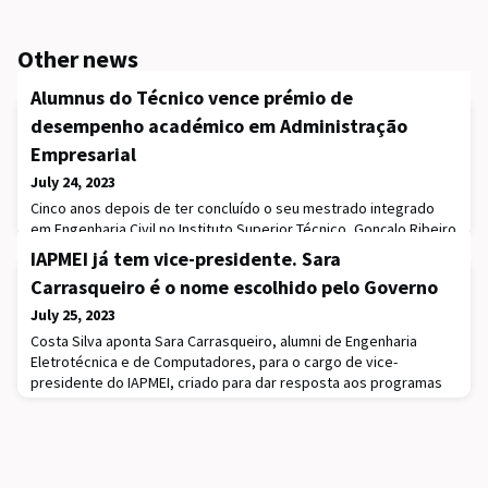
Other news
Alumnus do Técnico vence prémio de
desempenho académico em Administração
Empresarial
July 24, 2023
Cinco anos depois de ter concluído o seu mestrado integrado
em Engenharia Civil no Instituto Superior Técnico, Gonçalo Ribeiro
é premiado com o Henry Ford II Prize do Instituto Europeu de
IAPMEI já tem vice-presidente. Sara
Administração de Empresas (INSEAD). Este galardão é atribuído
Carrasqueiro é o nome escolhido pelo Governo
anualmente ao estudante com melhor desempenho académico
na instituição.Em reação à receção do prémio, Gonçalo Ribeiro
July 25, 2023
destaca o papel do Técnico no se
Costa Silva aponta Sara Carrasqueiro, alumni de Engenharia
Eletrotécnica e de Computadores, para o cargo de vice-
presidente do IAPMEI, criado para dar resposta aos programas
de fundos europeus.Mais de um ano depois de ter sido criado,
em maio do ano passado, para “reforçar a capacidade do IAPMEI
na implementação do PRR”, o cargo de vice-presidente do
instituto público vai ser finalmente preenchido