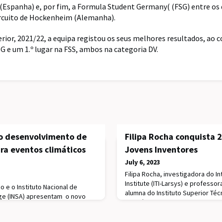
(Espanha) e, por fim, a Formula Student Germany( (FSG) entre os d
ircuito de Hockenheim (Alemanha).
rior, 2021/22, a equipa registou os seus melhores resultados, ao 
SG e um 1.º lugar na FSS, ambos na categoria DV.
no desenvolvimento de
Filipa Rocha conquista 2
ra eventos climáticos
Jovens Inventores
July 6, 2023
Filipa Rocha, investigadora do I
Institute (ITI-Larsys) e professo
o e o Instituto Nacional de
alumna do Instituto Superior Técn
ge (INSA) apresentam o novo
no Prémio Jovens Inventores, na
 plataforma que identifica, em
a 4 de julho o Instituto Europeu 
 onde os edifícios apresentam
Patentes.O projeto distinguido 