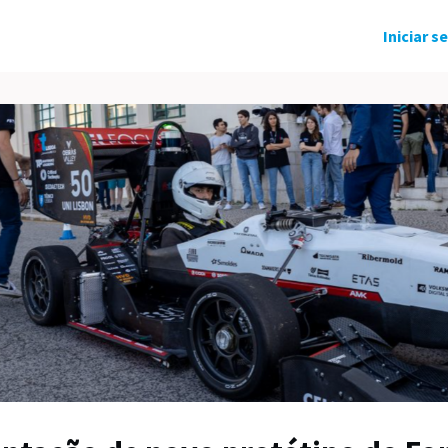
ndo Solidário
Grupos
Eventos
Iniciar s
tícias
Carreira