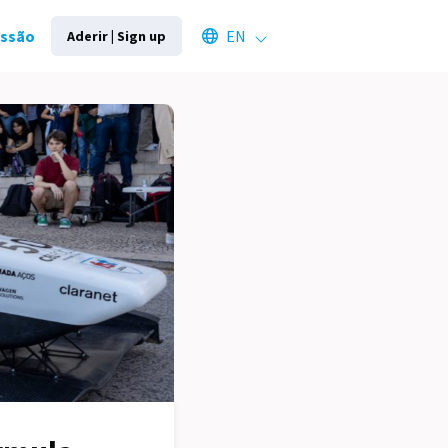
Select an available language
essão
EN
Aderir | Sign up