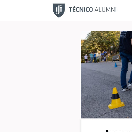
Fu
No