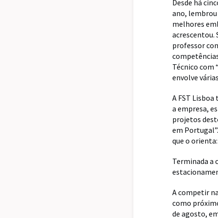
Desde há cinc
ano, lembrou 
melhores emba
acrescentou. 
professor co
competências”
Técnico com “
envolve várias
A FST Lisboa 
a empresa, es
projetos dest
em Portugal”.
que o orienta
Terminada a c
estacionament
A competir nas
como próximos
de agosto, em