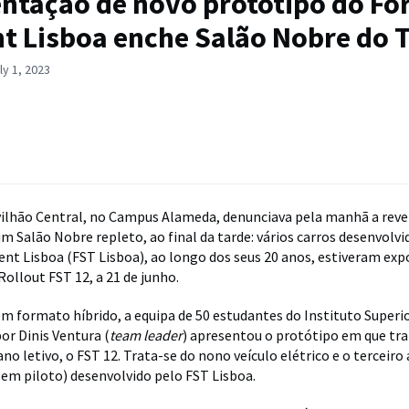
ntação de novo protótipo do Fo
t Lisboa enche Salão Nobre do 
ly 1, 2023
vilhão Central, no Campus Alameda, denunciava pela manhã a reve
um Salão Nobre repleto, ao final da tarde: vários carros desenvolvi
nt Lisboa (FST Lisboa), ao longo dos seus 20 anos, estiveram ex
Rollout FST 12, a 21 de junho.
 formato híbrido, a equipa de 50 estudantes do Instituto Superio
or Dinis Ventura (
team leader
) apresentou o protótipo em que tr
ano letivo, o FST 12. Trata-se do nono veículo elétrico e o tercei
sem piloto) desenvolvido pelo FST Lisboa.