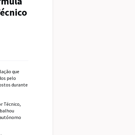
rmula
Técnico
lação que
dos pelo
postos durante
r Técnico,
abalhou
ro autónomo