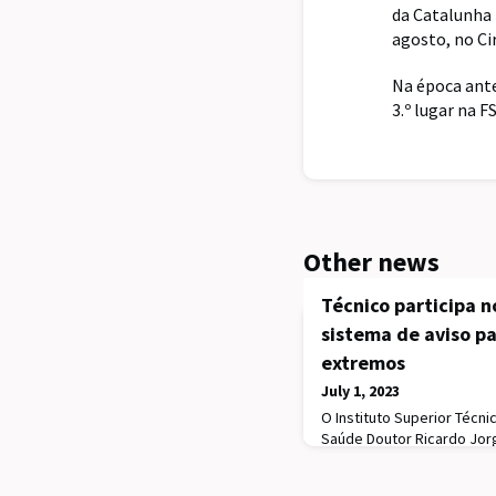
da Catalunha 
agosto, no C
Na época ante
3.º lugar na F
Other news
Técnico participa 
sistema de aviso pa
extremos
July 1, 2023
O Instituto Superior Técnic
Saúde Doutor Ricardo Jor
portal CLIMAEXTREMO, uma
tempo real, os municípios