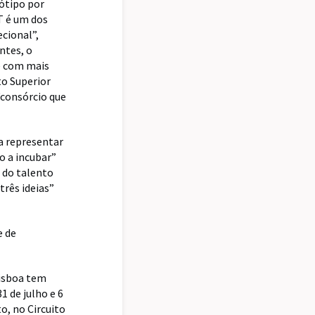
tótipo por
T é um dos
cional”,
ntes, o
e com mais
to Superior
“consórcio que
 a representar
o a incubar”
a do talento
três ideias”
e de
Lisboa tem
1 de julho e 6
o, no Circuito