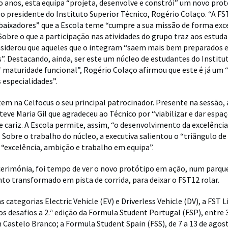
o anos, esta equipa “projeta, desenvolve e constrói” um novo pro
o presidente do Instituto Superior Técnico, Rogério Colaço. “A FS
ixadores” que a Escola teme “cumpre a sua missão de forma exce
Sobre o que a participação nas atividades do grupo traz aos estuda
nsiderou que aqueles que o integram “saem mais bem preparados 
. Destacando, ainda, ser este um núcleo de estudantes do Institu
 maturidade funcional”, Rogério Colaço afirmou que este é já um 
 especialidades”.
tem na Celfocus o seu principal patrocinador. Presente na sessão,
teve Maria Gil que agradeceu ao Técnico por “viabilizar e dar espaç
e cariz. A Escola permite, assim, “o desenvolvimento da excelênci
 Sobre o trabalho do núcleo, a executiva salientou o “triângulo de 
: “excelência, ambição e trabalho em equipa”.
erimónia, foi tempo de ver o novo protótipo em ação, num parqu
o transformado em pista de corrida, para deixar o FST12 rolar.
 categorias Electric Vehicle (EV) e Driverless Vehicle (DV), a FST 
 desafios a 2.ª edição da Formula Student Portugal (FSP), entre 3
 Castelo Branco; a Formula Student Spain (FSS), de 7 a 13 de agost