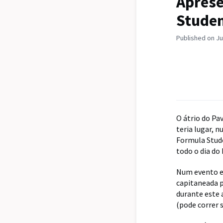
Aprese
Studen
Published on Ju
O átrio do Pa
teria lugar, n
Formula Stude
todo o dia do 
Num evento em
capitaneada p
durante este 
(pode correr 