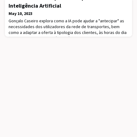
de Informação e Comunicação), através do evento GIRLSTEAM
Inteligência Artificial
2023. A iniciativa visa incentivar jovens raparigas a ponderar
estudos e carreiras nas áreas de STEAM (Ciência, Tecnologia,
May 10, 2023
Engenharia, Artes e Mate
Gonçalo Caseiro explora como a IA pode ajudar a "antecipar" as
necessidades dos utilizadores da rede de transportes, bem
como a adaptar a oferta à tipologia dos clientes, às horas do dia
(com maior ou menor afluência), às zonas da cidade com mais
utentes, e entre muitos outros aspetos.A discussão gira em
torno da implementação do conceito de "cidade dos 15 minutos"
em Lisboa, que prevê a descentra