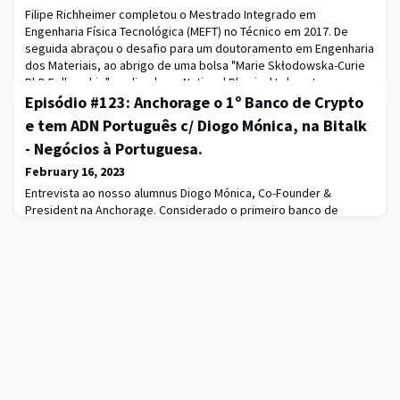
Filipe Richheimer completou o Mestrado Integrado em
Engenharia Física Tecnológica (MEFT) no Técnico em 2017. De
seguida abraçou o desafio para um doutoramento em Engenharia
dos Materiais, ao abrigo de uma bolsa "Marie Skłodowska-Curie
PhD Fellowship", realizado no National Physical Laboratory
(sedeado no Reino Unido) e afiliado à Universidade de
Episódio #123: Anchorage o 1º Banco de Crypto
Surrey.Após terminar o doutoramento, permaneceu por
e tem ADN Português c/ Diogo Mónica, na Bitalk
- Negócios à Portuguesa.
February 16, 2023
Entrevista ao nosso alumnus Diogo Mónica, Co-Founder &
President na Anchorage. Considerado o primeiro banco de
criptomoedas do mundo, foi fundado em 2017 com o objetivo de
fornecer serviços financeiros seguros e regulamentados para o
ecossistema de criptomoedas e recentemente, em 2021, foi
avaliado em mais de 3 mil milhões de dólares.Oiça a entrevista
completa aqui.