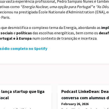
sua vasta experiência profissional, Pedro Sampaio Nunes é tamb
cativas como
“Energia Nuclear, uma opção para Portugal”
e
“As Déc
á lecionou na prestigiada École Nationale d’Administration (ENA), 
 Paris.
 que desmistifica o complexo tema da Energia, abordando as
impl
,
sociais
e
políticas
das escolhas energéticas, bem como os
desaf
rtugal e à Europa
num contexto de transição e incerteza.
isódio completo no Spotify
 lança startup que liga
Podcast LinkeDean: Dea
local
conversa com alumnus d
February 26, 2026