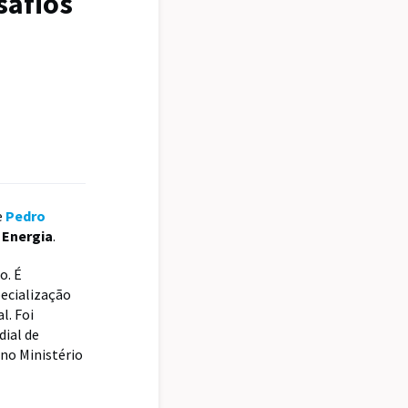
safios
e
Pedro
a
Energia
.
o. É
pecialização
l. Foi
dial de
no Ministério