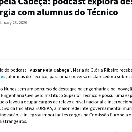
pela Cabeça: podcast explora de
rgia com alumnus do Técnico
bruary 23, 2026
io do podcast "
Puxar Pela Cabeça
", Maria da Glória Ribeiro receb
nes
, alumnus do Técnico, para uma conversa esclarecedora sobre 
o Nunes tem um percurso de destaque na engenharia e na inovaçã
 Engenharia Civil pelo Instituto Superior Técnico e possui uma es
e o levou a ocupar cargos de relevo a nível nacional e internaciona
utivo da Iniciativa EUREKA, a maior rede intergovernamental mun
novação, e integrou importantes cargos na Comissão Europeia e 
Estrangeiros.