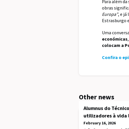
Para além da 
obras signifi
Europa”
, e j
Estrasburgo e
Uma conversa
económicas
colocam a Po
Confira o ep
Other news
Alumnus do Técnico
utilizadores à vida 
February 16, 2026