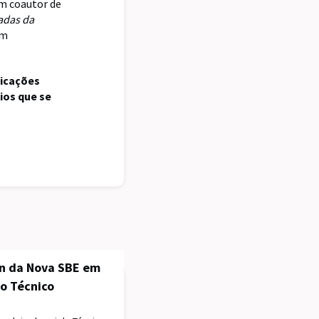
ém coautor de
adas da
em
icações
ios que se
n da Nova SBE em
o Técnico