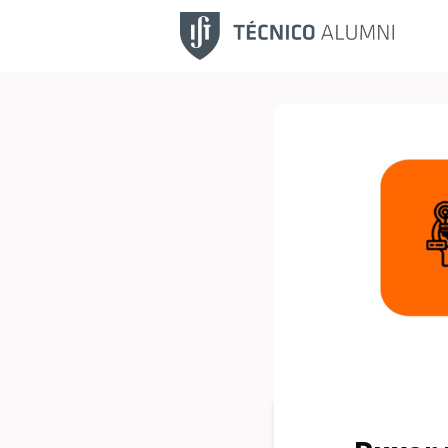
Fu
No