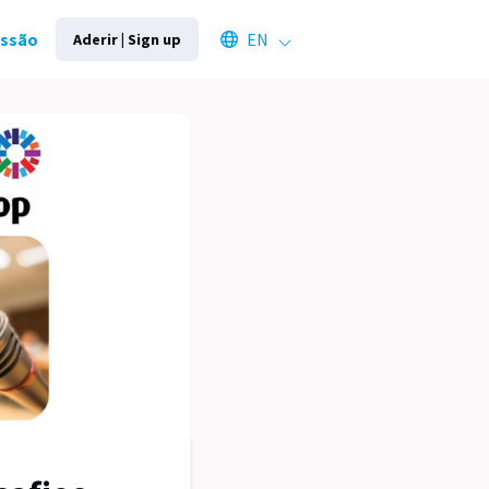
Select an available language
essão
EN
Aderir | Sign up