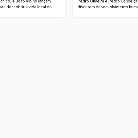
cnico, e João Albino lançam
Pedro Oliveira e Pedro Conceição
ara descobrir a vida local do
discutem desenvolvimento humano