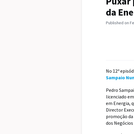
Puxar 
da Ene
Published on Fe
No 12º episód
Sampaio Nu
Pedro Sampai
licenciado em
em Energia, qu
Director Exec
promoção da i
dos Negócios 