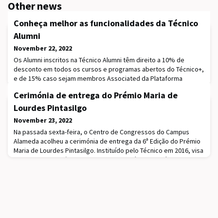
Other news
Conheça melhor as funcionalidades da Técnico
Alumni
November 22, 2022
Os Alumni inscritos na Técnico Alumni têm direito a 10% de
desconto em todos os cursos e programas abertos do Técnico+,
e de 15% caso sejam membros Associated da Plataforma
Técnico Alumni. Aproveite!
Cerimónia de entrega do Prémio Maria de
Lourdes Pintasilgo
November 23, 2022
Na passada sexta-feira, o Centro de Congressos do Campus
Alameda acolheu a cerimónia de entrega da 6ª Edição do Prémio
Maria de Lourdes Pintasilgo. Instituído pelo Técnico em 2016, visa
promover a relevância da igualdade de género no Técnico e
reconhecer o papel crucial das mulheres na Engenharia. Nesta
edição, a Filstone associou-se ao Técnico na entrega deste
Prémio.Na categoria Young Alumna, fo