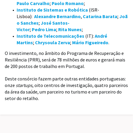
Paulo Carvalho
;
Paolo Romano
;
Instituto de Sistemas e Robótica
(ISR-
Lisboa):
Alexandre Bernardino
,
Catarina Barata
;
Joã
o Sanches
;
José Santos-
Victor
;
Pedro Lima
;
Rita Nunes
;
Instituto de Telecomunicações
(IT):
André
Martins
;
Chrysoula Zerva
;
Mário Figueiredo
.
O investimento, no âmbito do Programa de Recuperação e
Resiliência (PRR), será de 78 milhões de euros e gerará mais
de 200 postos de trabalho em Portugal.
Deste consórcio fazem parte outras entidades portuguesas:
onze
startups
, oito centros de investigação, quatro parceiros
da área da saúde, um parceiro no turismo e um parceiro do
setor do retalho.