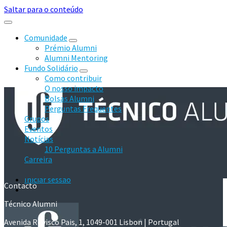
Saltar para o conteúdo
Comunidade
Prémio Alumni
Alumni Mentoring
Fundo Solidário
Como contribuir
O nosso impacto
Bolsas Alumni
Perguntas Frequentes
Grupos
Eventos
Notícias
10 Perguntas a Alumni
Carreira
Iniciar sessão
Contacto
Técnico Alumni
Avenida Rovisco Pais, 1, 1049-001 Lisbon | Portugal