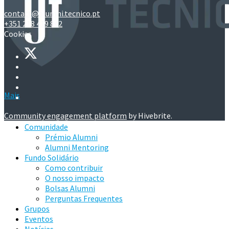
contact@alumni.tecnico.pt
+351 218 419 842
Cookies
Mais
Community engagement platform
by Hivebrite.
Comunidade
Prémio Alumni
Alumni Mentoring
Fundo Solidário
Como contribuir
O nosso impacto
Bolsas Alumni
Perguntas Frequentes
Grupos
Eventos