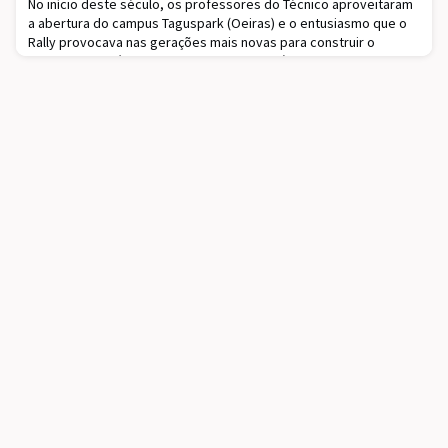
No início deste século, os professores do Técnico aproveitaram
a abertura do campus Taguspark (Oeiras) e o entusiasmo que o
Rally provocava nas gerações mais novas para construir o
projeto pedagógico SUBA, transversal a vários cursos. O
objetivo inicial era que os estudantes pudessem estudar os
sistemas elétricos e eletrónicos do carro, mas o alcance
alastrou-se a grande velocidade. Os estudantes