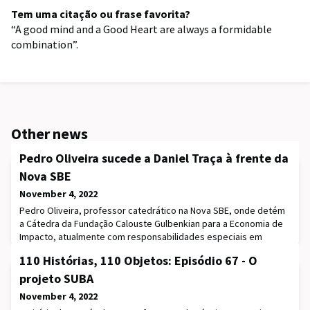
Tem uma citação ou frase favorita?
“A good mind and a Good Heart are always a formidable
combination”.
Other news
Pedro Oliveira sucede a Daniel Traça à frente da
Nova SBE
November 4, 2022
Pedro Oliveira, professor catedrático na Nova SBE, onde detém
a Cátedra da Fundação Calouste Gulbenkian para a Economia de
Impacto, atualmente com responsabilidades especiais em
gestão de inovação na Copenhagen Business School, na
110 Histórias, 110 Objetos: Episódio 67 - O
Dinamarca, onde reside e trabalha, foi eleito diretor da Nova
School of Business & Economics, sucedendo a Daniel Traça, que
projeto SUBA
fez dois mandatos na liderança.A eleição de P
November 4, 2022