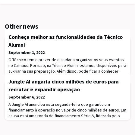
Other news
Conheça melhor as funcionalidades da Técnico
Alumni
September 1, 2022
O Técnico tem o prazer de o ajudar a organizar os seus eventos
no Campus. Por isso, na Técnico Alumni estamos disponíveis para
auxiliar na sua preparação. Além disso, pode ficar a conhecer
eventos do seu interesse e inscrever-se.
Jungle AI angaria cinco milhões de euros para
recrutar e expandir operação
September 6, 2022
A Jungle AI anunciou esta segunda-feira que garantiu um
financiamento à operação no valor de cinco milhões de euros. Em
causa está uma ronda de financiamento Série A, liderada pelo
fundo Shift Invest. A Rocks International Group, EDP Ventures,
Gorilla Growth Capital e Future Energy Ventures também
investiram na startup focada no desenvolvimento de inteligência