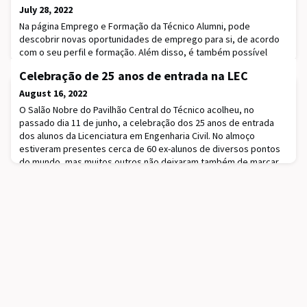
July 28, 2022
Na página Emprego e Formação da Técnico Alumni, pode
descobrir novas oportunidades de emprego para si, de acordo
com o seu perfil e formação. Além disso, é também possível
partilhar ofertas de trabalho, estágios e part-times.
Celebração de 25 anos de entrada na LEC
August 16, 2022
O Salão Nobre do Pavilhão Central do Técnico acolheu, no
passado dia 11 de junho, a celebração dos 25 anos de entrada
dos alunos da Licenciatura em Engenharia Civil. No almoço
estiveram presentes cerca de 60 ex-alunos de diversos pontos
do mundo, mas muitos outros não deixaram também de marcar
presença, registando o momento de forma diferente, enviando
vídeos desde Macau aos EUA. Ao longo do conví