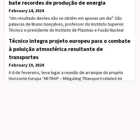
bate recordes de produção de energia
February 14, 2024
“Um resultado destes não se obtém em apenas um dia”. São
palavras de Bruno Gonçalves, professor do Instituto Superior
Técnico e presidente do Instituto de Plasmas e Fusão Nuclear
(IPFN), em relação aos dados obtidos com o Joint European
Técnico integra projeto europeu para o combate
Torus (JET) divulgados a 8 de fevereiro. Nas últimas experiências
deste reator de fusão nuclear baseado em Culham, no Reino
à poluição atmosférica resultante de
Unido, foram batidos recordes de produç
transportes
February 19, 2024
A 6 de fevereiro, teve lugar a reunião de arranque do projeto
Horizonte Europa “MI-TRAP – MItigating TRansport-related Air
Pollution in Europe” no National Centre of Scientific
Research Demokritos, em Atenas. Com o objetivo de abordar as
questões da poluição sonora e do ar em ambientes urbanos,
este projeto conta com a participação de vários investigadores
do Instituto Superior Técnico, que irá co