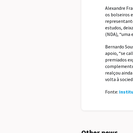
Alexandre Fra
os bolseiros 
representante
estudos, dei
(NDA), “uma e
Bernardo Sous
apoio, “se cal
premiados exp
complemento 
realçou ainda
volta à socied
Fonte:
Instit
Other news