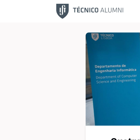
Fu
No