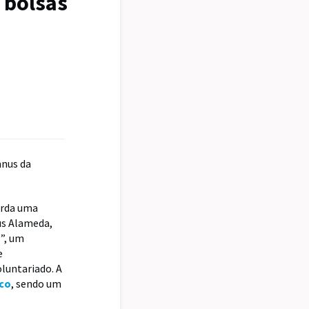
 bolsas
mnus da
arda uma
us Alameda,
”, um
e
luntariado. A
co
, sendo um