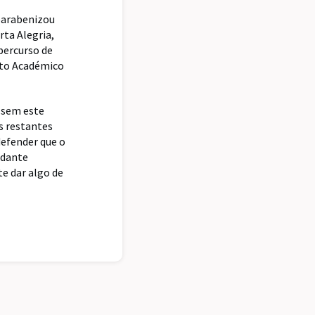
 parabenizou
ta Alegria,
percurso de
nto Académico
, sem este
Os restantes
efender que o
udante
te dar algo de