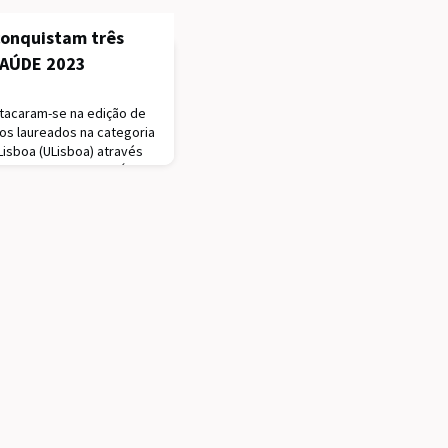
conquistam três
SAÚDE 2023
tacaram-se na edição de
os laureados na categoria
isboa (ULisboa) através
ios ULisboa / redeSAÚDE
 trabalhos de
lizados na ULisboa
ubmetidos à 7.ª
 Três e