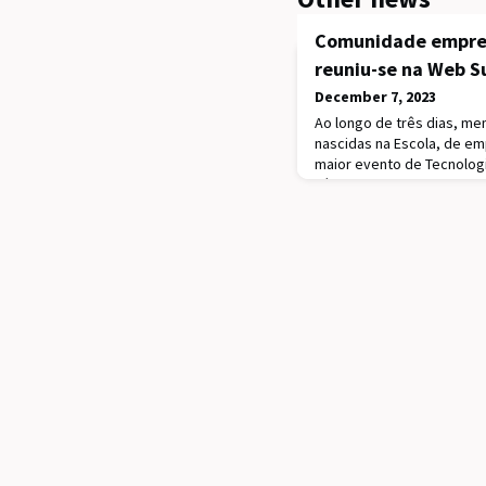
Comunidade empre
reuniu-se na Web 
December 7, 2023
Ao longo de três dias, me
nascidas na Escola, de em
maior evento de Tecnologi
Técnico ajudou-nos a cria
de problemas”. Fala Pedr
alumni do Instituto Superi
elementos com ligação à 
Summit 2023, evento