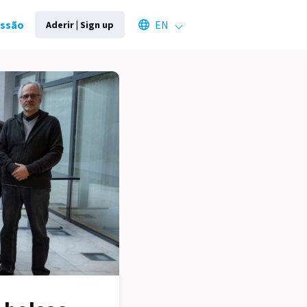
Select an available language
essão
EN
Aderir | Sign up