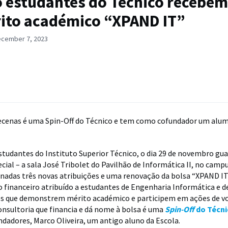
 estudantes do Técnico recebem
ito académico “XPAND IT”
ecember 7, 2023
cenas é uma Spin-Off do Técnico e tem como cofundador um alu
studantes do Instituto Superior Técnico, o dia 29 de novembro gu
ial – a sala José Tribolet do Pavilhão de Informática II, no camp
inadas três novas atribuições e uma renovação da bolsa “XPAND IT
inanceiro atribuído a estudantes de Engenharia Informática e d
 que demonstrem mérito académico e participem em ações de vo
nsultoria que financia e dá nome à bolsa é uma
Spin-Off
do Técni
ndadores, Marco Oliveira, um antigo aluno da Escola.