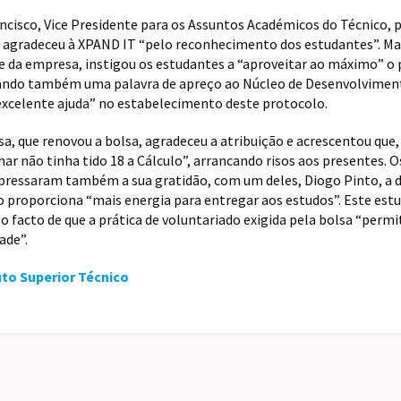
ncisco, Vice Presidente para os Assuntos Académicos do Técnico,
e agradeceu à XPAND IT “pelo reconhecimento dos estudantes”. Mar
 da empresa, instigou os estudantes a “aproveitar ao máximo” o 
xando também uma palavra de apreço ao Núcleo de Desenvolvime
xcelente ajuda” no estabelecimento deste protocolo.
a, que renovou a bolsa, agradeceu a atribuição e acrescentou que
har não tinha tido 18 a Cálculo”, arrancando risos aos presentes. 
ressaram também a sua gratidão, com um deles, Diogo Pinto, a d
proporciona “mais energia para entregar aos estudos”. Este est
 o facto de que a prática de voluntariado exigida pela bolsa “permi
ade”.
uto Superior Técnico