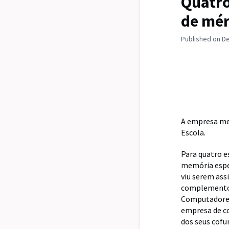
Quatro
de mér
Published on D
A empresa me
Escola.
Para quatro e
memória espec
viu serem ass
complemento f
Computadores
empresa de co
dos seus cofu