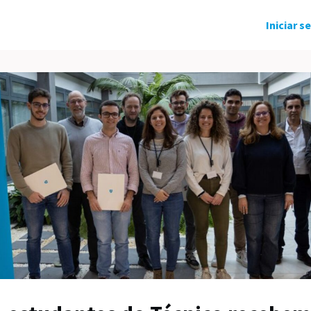
ndo Solidário
Grupos
Eventos
Iniciar s
tícias
Carreira