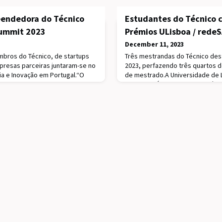
endedora do Técnico
Estudantes do Técnico 
Summit 2023
Prémios ULisboa / rede
December 11, 2023
mbros do Técnico, de startups
Três mestrandas do Técnico des
presas parceiras juntaram-se no
2023, perfazendo três quartos d
a e Inovação em Portugal.“O
de mestrado.A Universidade de L
r uma mentalidade de resolução
da redeSAÚDE, atribuiu os Prém
o Ramos, CEO da DETU TECH e
2023 para distinguir os melhores
or Técnico, um dos muitos
doutoramento e de mestrado rea
Escola a marcar presença na Web
ligados à temática da saúde e s
Conferência anual da redeSAÚDE.