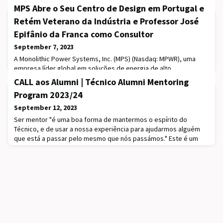
MPS Abre o Seu Centro de Design em Portugal e
Retém Veterano da Indústria e Professor José
Epifânio da Franca como Consultor
September 7, 2023
A Monolithic Power Systems, Inc. (MPS) (Nasdaq: MPWR), uma
empresa líder global em soluções de energia de alto
desempenho, anunciou a abertura do seu centro de design
CALL aos Alumni | Técnico Alumni Mentoring
no Porto, em Portugal. O centro de design apoiará o crescimento
Program 2023/24
contínuo da MPS em termos de soluções de energia de ponta
para centros de dados, veículos elétricos, energia solar,
September 12, 2023
armazenamento de energia em baterias, robótica, infra
Ser mentor "é uma boa forma de mantermos o espírito do
Técnico, e de usar a nossa experiência para ajudarmos alguém
que está a passar pelo mesmo que nós passámos." Este é um
dos testemunhos deixados por um alumnus participante na
edição anterior do Técnico Alumni Mentoring Program.Quando
era aluno do Técnico certamente sentiu a falta de
aconselhamento em questões de percurso académico e futuro
pro