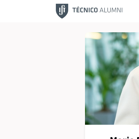
Fu
No