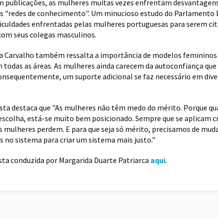
em publicações, as mulheres muitas vezes enfrentam desvantagen
s "redes de conhecimento". Um minucioso estudo do Parlamento
ificuldades enfrentadas pelas mulheres portuguesas para serem ci
om seus colegas masculinos.
ça Carvalho também ressalta a importância de modelos femininos
m todas as áreas. As mulheres ainda carecem da autoconfiança q
consequentemente, um suporte adicional se faz necessário em dive
sta destaca que "As mulheres não têm medo do mérito. Porque qu
escolha, está-se muito bem posicionado. Sempre que se aplicam cr
as mulheres perdem. E para que seja só mérito, precisamos de muda
 no sistema para criar um sistema mais justo."
ista conduzida por Margarida Duarte Patriarca
aqui
.