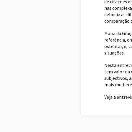
de citações 
nas complexa
delineia as d
comparação c
Maria da Gra
referência, e
ostentar, e, 
situações.
Nesta entrevi
tem valor na 
subjectivos, 
mais mulheres
Veja a entrev