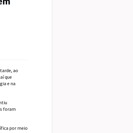
 em
tarde, ao
 aí que
gia e na
ntiu
es foram
fica por meio