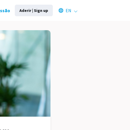
Select an available language
essão
EN
Aderir | Sign up