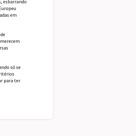
s, esbarrando
 Europeu
tadas em
 de
ue merecem
rsas
ando só se
itérios
r para ter