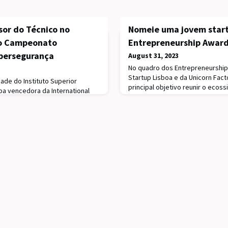
sor do Técnico no
Nomeie uma jovem start
do Campeonato
Entrepreneurship Awar
ibersegurança
August 31, 2023
No quadro dos Entrepreneurship 
Startup Lisboa e da Unicorn Fac
de do Instituto Superior
principal objetivo reunir o ecos
a vencedora da International
trabalho, o sucesso e as conqu
p & Conference (IC3), na
e startups a operar em Portugal
ofessor do Técnico, foi um dos
novo Youth Entrepreneurship Aw
ncedora ‘Team Europe’, que
Entrepreneurship Award visa pre
entre os quais Bruno Mendes,
inovadora a operar em Por
 Engenharia Informática e de
artida da