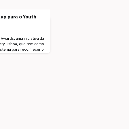
up para o Youth
d
Awards, uma iniciativa da
tory Lisboa, que tem como
sistema para reconhecer o
istas dos empreendedores
, é lançado este ano um
ard.O Youth
miar a startup mais