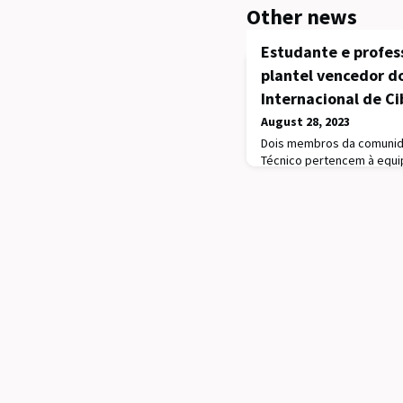
Other news
Estudante e profes
plantel vencedor 
Internacional de C
August 28, 2023
Dois membros da comunida
Técnico pertencem à equip
Cybersecurity Championshi
Califórnia. Pedro Adão, pr
treinadores da equipa ve
reuniu 17 competidores, 
estudante do Mestrado em
Computadores. Antes da p