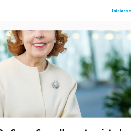
ndo Solidário
Grupos
Eventos
Iniciar s
tícias
Carreira