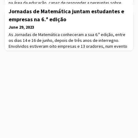
na área da educação, capaz de responder a perguntas sobre
modelos de ensino, rotina diária das crianças, dificuldades de
Jornadas de Matemática juntam estudantes e
aprendizagem ou atividades para crianças com necessidades
empresas na 6.ª edição
educativas especiais. Os três fundadores, engenheiros
informáticos do Instituto Superior Técnico, estão a utilizar o
June 29, 2023
modelo GPT-3.5-Turbo da OpenAI, responsáve
As Jornadas de Matemática conheceram a sua 6.ª edição, entre
os dias 14 e 16 de junho, depois de três anos de interregno.
Envolvidos estiveram oito empresas e 13 oradores, num evento
que reuniu perto de 230 participantes. A organização coube ao
Núcleo de Estudantes de Matemática do Instituto Superior
Técnico (NMATH).Com o objetivo de aproximar os estudantes do
mundo empresarial decorreram, nos dia