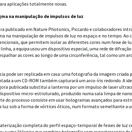
ara aplicações totalmente novas.
gma na manipulação de impulsos de luz
ra publicado em Nature Photonics, Piccardo e colaboradores int
a na manipulação de impulsos de luz no espaço e no tempo. Ao c
encionais, que permitem isolar as diferentes cores num feixe de lu
linha, a equipa usou um dispositivo especial, uma rede de difraçã
a espalhar as cores ao longo de uma circunferência, tal como um arc
cia pode ser replicada em casa: uma fotografia da imagem criada 
ntada a um CD-ROM também capturará um arco-íris redondo. A ide
gora publicada substitui a lanterna por um impulso de laser ultrac
spositivo micro-estruturado, produzido numa sala limpa de nano
te do processo consiste em usar hologramas avançados para estr
da luz sob a forma de vórtices óticos, num formato semelhante a 
aterização completa do perfil espaço-temporal de feixes de luz c
eu a uma “técnica que combina holografia com espectroscopia de F