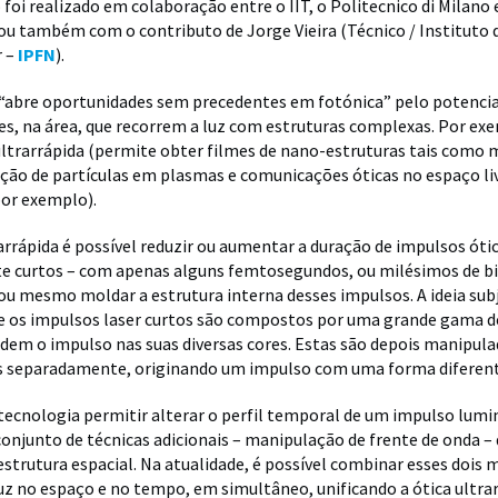
 foi realizado em colaboração entre o IIT, o Politecnico di Milano 
ou também com o contributo de Jorge Vieira (Técnico / Instituto
r –
IPFN
).
“abre oportunidades sem precedentes em fotónica” pelo potencia
es, na área, que recorrem a luz com estruturas complexas. Por ex
ltrarrápida (permite obter filmes de nano-estruturas tais como 
ração de partículas em plasmas e comunicações óticas no espaço li
por exemplo).
arrápida é possível reduzir ou aumentar a duração de impulsos óti
 curtos – com apenas alguns femtosegundos, ou milésimos de b
ou mesmo moldar a estrutura interna desses impulsos. A ideia sub
ue os impulsos laser curtos são compostos por uma grande gama de
videm o impulso nas suas diversas cores. Estas são depois manipula
 separadamente, originando um impulso com uma forma diferen
tecnologia permitir alterar o perfil temporal de um impulso lumi
junto de técnicas adicionais – manipulação de frente de onda –
estrutura espacial. Na atualidade, é possível combinar esses dois
uz no espaço e no tempo, em simultâneo, unificando a ótica ultrar