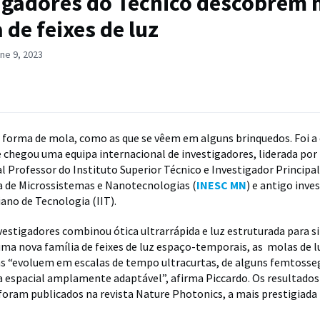
igadores do Técnico descobrem 
 de feixes de luz
ne 9, 2023
r forma de mola, como as que se vêem em alguns brinquedos. Foi a
 chegou uma equipa internacional de investigadores, liderada por
al Professor do Instituto Superior Técnico e Investigador Principal
a de Microssistemas e Nanotecnologias (
INESC MN
) e antigo inve
iano de Tecnologia (IIT).
vestigadores combinou ótica ultrarrápida e luz estruturada para s
uma nova família de feixes de luz espaço-temporais, as molas de l
as “evoluem em escalas de tempo ultracurtas, de alguns femtoss
 espacial amplamente adaptável”, afirma Piccardo. Os resultado
foram publicados na revista Nature Photonics, a mais prestigiada 