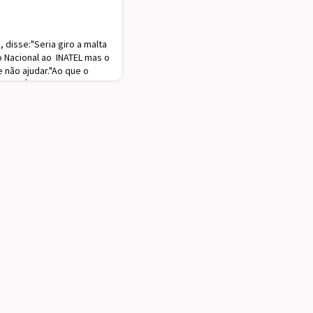
disse:"Seria giro a malta
o Nacional ao INATEL mas o
não ajudar."Ao que o
juda?É sentir um motivo
ição secular que nos uniu
o pelo futebol que nos
r cinco anos de