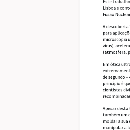
Este trabalho
Lisboa e cont
Fusão Nuclea
A descoberta 
para aplicaçõ
microscopia u
vírus), acele
(atmosfera, 
Em ótica ultr
extremamente
de segundo – 
princípio é q
cientistas di
recombinadas
Apesar desta 
também um con
moldar a sua 
manipular a l