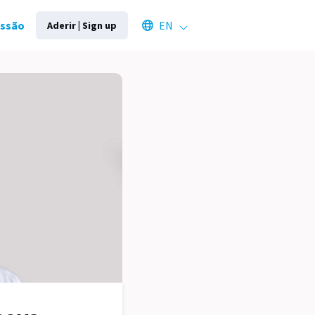
Select an available language
essão
EN
Aderir | Sign up