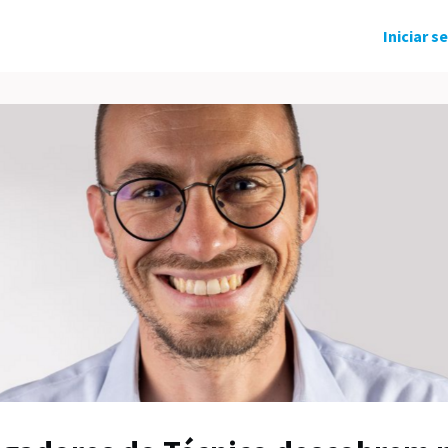
ndo Solidário
Grupos
Eventos
Iniciar s
tícias
Carreira