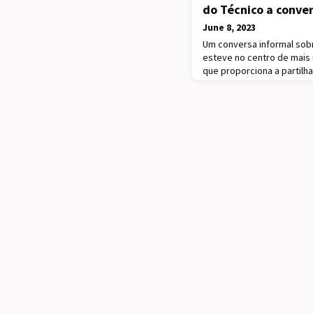
do Técnico a conver
June 8, 2023
Um conversa informal sob
esteve no centro de mais 
que proporciona a partilha
atuais estudantes do Insti
realizou-se no dia 16 de 
no campus Alameda, em Lis
na KPMG, Bárbara Simões,
Mariana Santo