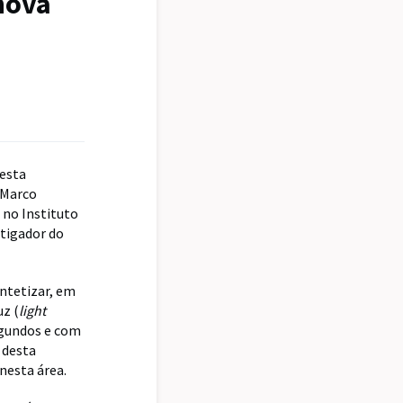
nova
 esta
 Marco
 no Instituto
stigador do
intetizar, em
uz (
light
egundos e com
s desta
nesta área.