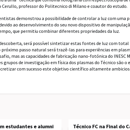
o Cerullo, professor do Politecnico di Milano e coautor do estudo.
ientistas demonstrou a possibilidade de controlar a luz com uma 
devido ao desenvolvimento do seu novo dispositivo de manipulaçã
empo, que permitiu combinar diferentes propriedades da luz.
descoberta, será possível sintetizar estas fontes de luz com total
o próximo passo natural será trazê-las para experiências em plasm
afio, mas as capacidades de fabricação nano-fotónica do INESC 
es grupos de investigação em física dos plasmas do Técnico são o
ncretizar com sucesso este objetivo científico altamente ambicio
am estudantes e alumni
Técnico FC na Final do