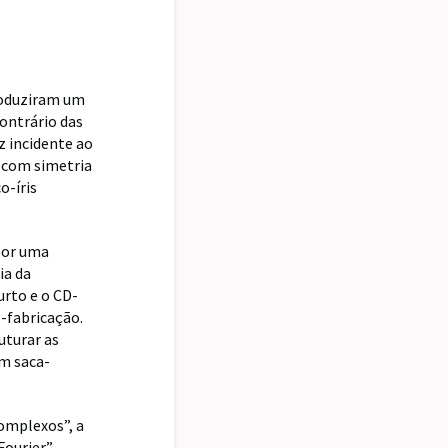
roduziram um
ontrário das
z incidente ao
o com simetria
o-íris
por uma
ia da
urto e o CD-
-fabricação.
uturar as
um saca-
omplexos”, a
ourier”,