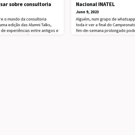
sar sobre consultoria
Nacional INATEL
June 9, 2023
re o mundo da consultoria
Alguém, num grupo de whatsapp, 
uma edição das Alumni Talks,
toda ir ver a final do Campeonat
 de experiências entre antigos e
fim‑de‑semana prolongado pode 
tuto Superior Técnico. O evento
presidente respondeu:"E o que a
maio, no Centro de Congressos,
de orgulho do tamanho da Institu
boa. Alexandre Correia, Partner
para sempre e a amizade e paixã
 Manager na Bain & Company e
guia desde sempre.Este clube te
existência, muitos