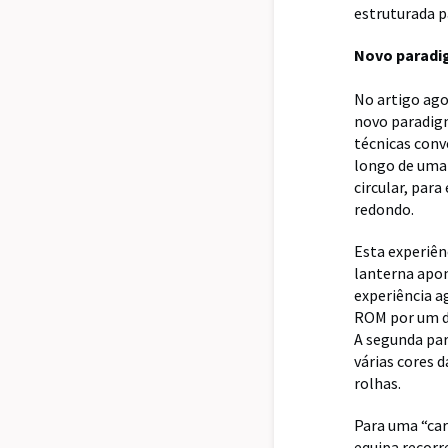
estruturada p
Novo paradi
No artigo ago
novo paradigm
técnicas conv
longo de uma 
circular, par
redondo.
Esta experiên
lanterna apo
experiência a
ROM por um di
A segunda par
várias cores 
rolhas.
Para uma “car
equipa recorr