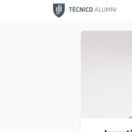
Fu
No