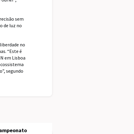
precisão sem
o de luz no
 liberdade no
as. “Este é
MN em Lisboa
 ecossistema
so”, segundo
 Campeonato