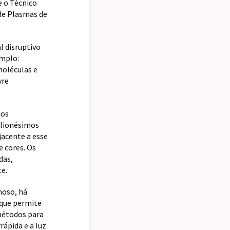
e o Técnico
 de Plasmas de
l disruptivo
emplo:
moléculas e
vre
cos
ilionésimos
jacente a esse
 cores. Os
das,
te.
noso, há
 que permite
 métodos para
rápida e a luz