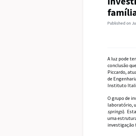
Invest
família
Published on Ju
A luz pode te
conclusão que
Piccardo, atu
de Engenhari
Instituto Ital
O grupo de in
laboratório, 
springs
). Est
uma estrutura
investigação 