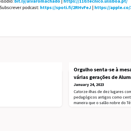
pisódio:
bit.ly/alvaromachado
|
https://110.tecnico.ulisboa.pt/
 Subscrever podcast:
https://spoti.fi/2RHvFeJ
|
https://apple.co
Orgulho senta-se à mes
várias gerações de Alum
January 24, 2023
Catorze ilhas de dez lugares com
pedagógicos antigos como centr
maneira que o salão nobre do T
140 alumni para o jantar anual q
interrompeu durante três anos.À
estudantes recebiam os antigos.
e curso, com o número de aluno
muitos provaram ao longo da no