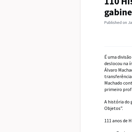
110 Hi
gabine
Published on Ja
É uma divisão
deslocou na í
Álvaro Machad
transferência
Machado cont
primeiro prof
A história do
Objetos”.
111 anos de H