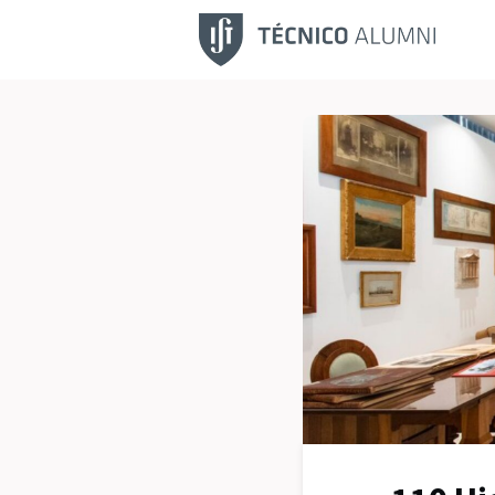
Fu
No