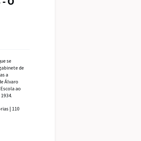
 - O
que se
gabinete de
as a
de Álvaro
Escola ao
 1934.
rias | 110