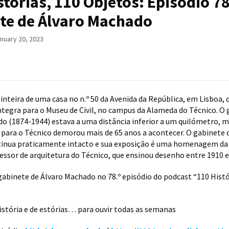
stórias, 110 Objetos: Episódio 78
te de Álvaro Machado
nuary 20, 2023
 inteira de uma casa no n.º 50 da Avenida da República, em Lisboa, 
ntegra para o Museu de Civil, no campus da Alameda do Técnico. O 
o (1874-1944) estava a uma distância inferior a um quilómetro, m
 para o Técnico demorou mais de 65 anos a acontecer. O gabinete 
inua praticamente intacto e sua exposição é uma homenagem da 
essor de arquitetura do Técnico, que ensinou desenho entre 1910 e
 gabinete de Álvaro Machado no 78.º episódio do podcast “110 Histó
istória e de estórias… para ouvir todas as semanas