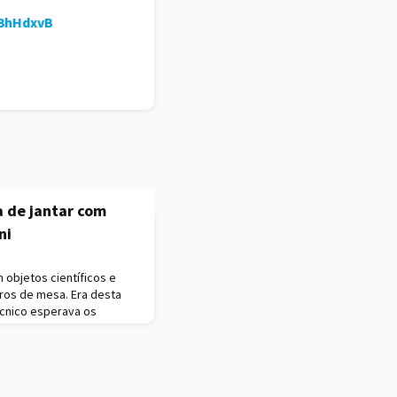
/3hHdxvB
a de jantar com
ni
 objetos científicos e
os de mesa. Era desta
écnico esperava os
ue a pandemia de covid-19
 entrada, atuais
 Identificados pelo nome
 na memória – como
ite