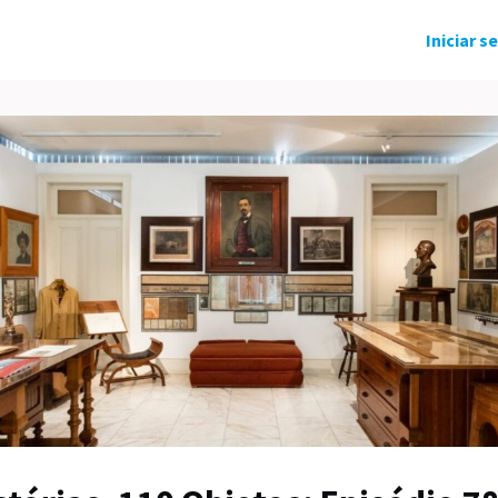
ndo Solidário
Grupos
Eventos
Iniciar s
tícias
Carreira