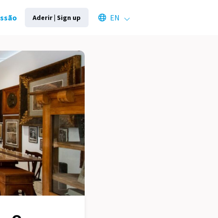
Select an available language
essão
EN
Aderir | Sign up