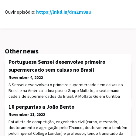
Ouvir episódio:
https://lnkd.in/drnZm9uU
Other news
Portuguesa Sensei desenvolve primeiro
supermercado sem caixas no Brasil
November 4, 2022
A Sensei desenvolveu o primeiro supermercado sem caixas no
Brasil e na América Latina para o Grupo Muffato, a sexta maior
cadeia de supermercados do Brasil. A Moffato Go em Curitiba
marca a primeira expansão da scaleup portuguesa fora da
10 perguntas a João Bento
Europa. O anúncio surge depois de ser conhecido que a
empresa, por trás da loja sem caixas do Continente em
November 11, 2022
Lisboa, era a primeira a juntar-se ao programa de scal
Foi atleta de competição, engenheiro civil (curso, mestrado,
doutoramento e agregação pelo Técnico, doutoramento também
pelo Imperial College London) e professor, tendo transitado da