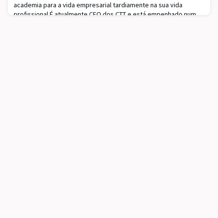
academia para a vida empresarial tardiamente na sua vida
profissional.É atualmente CEO dos CTT e está empenhado num
extraordinário processo de transformação da empresa a partir
de uma condição de operador postal conve